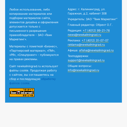
Адрес: г. Калининград, ул.
Любое использование, либо
Гаражная, д.2, кабинет 308
копирование материалов или
подборки материалов сайта,
Учредитель: ЗАО "Твик Маркетинг"
элементов дизайна и оформления
Главный редактор: Обрехт О.Г.
допускается только с
Редакция:
+7 (4012) 99-21-76
письменного разрешения
news@newkaliningrad.ru
правообладателя - ЗАО «Твик
Маркетинг».
Реклама:
+7 (4012) 31-07-07
reklama@newkaliningrad.ru
Материалы с пометкой «Бизнес»,
Афиша:
afisha@newkaliningrad.ru
«Партнерский материал», «ПМ»,
«PR», «Спецпроект» - публикуются
Техподдержка:
на правах рекламы.
support@newkaliningrad.ru
Общие вопросы:
Сайт newkaliningrad.ru использует
info@newkaliningrad.ru
файлы cookie. Продолжая работу
с сайтом, вы соглашаетесь на
сбор и последующую
обработку
файлов cookie.