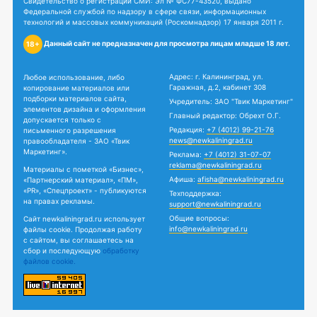
Свидетельство о регистрации СМИ: Эл № ФС77-43520, выдано
Федеральной службой по надзору в сфере связи, информационных
технологий и массовых коммуникаций (Роскомнадзор) 17 января 2011 г.
Данный сайт не предназначен для просмотра лицам младше 18 лет.
18+
Адрес: г. Калининград, ул.
Любое использование, либо
Гаражная, д.2, кабинет 308
копирование материалов или
подборки материалов сайта,
Учредитель: ЗАО "Твик Маркетинг"
элементов дизайна и оформления
Главный редактор: Обрехт О.Г.
допускается только с
Редакция:
+7 (4012) 99-21-76
письменного разрешения
news@newkaliningrad.ru
правообладателя - ЗАО «Твик
Маркетинг».
Реклама:
+7 (4012) 31-07-07
reklama@newkaliningrad.ru
Материалы с пометкой «Бизнес»,
Афиша:
afisha@newkaliningrad.ru
«Партнерский материал», «ПМ»,
«PR», «Спецпроект» - публикуются
Техподдержка:
на правах рекламы.
support@newkaliningrad.ru
Общие вопросы:
Сайт newkaliningrad.ru использует
info@newkaliningrad.ru
файлы cookie. Продолжая работу
с сайтом, вы соглашаетесь на
сбор и последующую
обработку
файлов cookie.