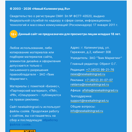
© 2003 - 2026 «Новый Калининград.Ru»
Свидетельство о регистрации СМИ: Эл № ФС77-43520, выдано
Федеральной службой по надзору в сфере связи, информационных
технологий и массовых коммуникаций (Роскомнадзор) 17 января 2011 г.
Данный сайт не предназначен для просмотра лицам младше 18 лет.
18+
Адрес: г. Калининград, ул.
Любое использование, либо
Гаражная, д.2, кабинет 308
копирование материалов или
подборки материалов сайта,
Учредитель: ЗАО "Твик Маркетинг"
элементов дизайна и оформления
Главный редактор: Обрехт О.Г.
допускается только с
Редакция:
+7 (4012) 99-21-76
письменного разрешения
news@newkaliningrad.ru
правообладателя - ЗАО «Твик
Маркетинг».
Реклама:
+7 (4012) 31-07-07
reklama@newkaliningrad.ru
Материалы с пометкой «Бизнес»,
Афиша:
afisha@newkaliningrad.ru
«Партнерский материал», «ПМ»,
«PR», «Спецпроект» - публикуются
Техподдержка:
на правах рекламы.
support@newkaliningrad.ru
Общие вопросы:
Сайт newkaliningrad.ru использует
info@newkaliningrad.ru
файлы cookie. Продолжая работу
с сайтом, вы соглашаетесь на
сбор и последующую
обработку
файлов cookie.