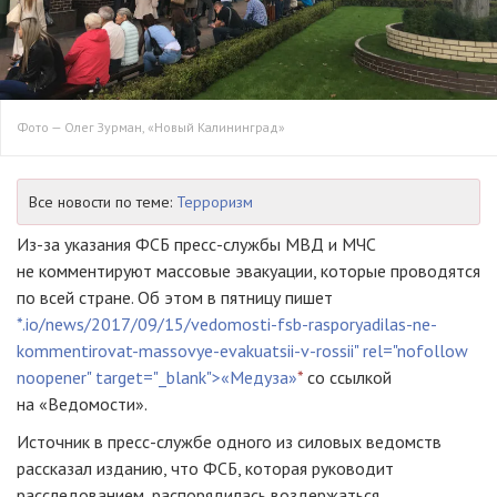
Фото — Олег Зурман, «Новый Калининград»
Все новости по теме:
Терроризм
Из-за
указания ФСБ
пресс-службы
МВД и МЧС
не комментируют массовые эвакуации, которые проводятся
по всей стране. Об этом в пятницу пишет
*.io/news/2017/09/15/vedomosti-fsb-rasporyadilas-ne-
kommentirovat-massovye-evakuatsii-v-rossii" rel="nofollow
noopener" target="_blank">«Медуза»
*
со ссылкой
на «Ведомости».
Источник в
пресс-службе
одного из силовых ведомств
рассказал изданию, что ФСБ, которая руководит
расследованием, распорядилась воздержаться