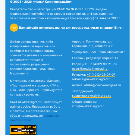
© 2003 - 2026 «Новый Калининград.Ru»
Свидетельство о регистрации СМИ: Эл № ФС77-43520, выдано
Федеральной службой по надзору в сфере связи, информационных
технологий и массовых коммуникаций (Роскомнадзор) 17 января 2011 г.
Данный сайт не предназначен для просмотра лицам младше 18 лет.
18+
Адрес: г. Калининград, ул.
Любое использование, либо
Гаражная, д.2, кабинет 308
копирование материалов или
подборки материалов сайта,
Учредитель: ЗАО "Твик Маркетинг"
элементов дизайна и оформления
Главный редактор: Обрехт О.Г.
допускается только с
Редакция:
+7 (4012) 99-21-76
письменного разрешения
news@newkaliningrad.ru
правообладателя - ЗАО «Твик
Маркетинг».
Реклама:
+7 (4012) 31-07-07
reklama@newkaliningrad.ru
Материалы с пометкой «Бизнес»,
Афиша:
afisha@newkaliningrad.ru
«Партнерский материал», «ПМ»,
«PR», «Спецпроект» - публикуются
Техподдержка:
на правах рекламы.
support@newkaliningrad.ru
Общие вопросы:
Сайт newkaliningrad.ru использует
info@newkaliningrad.ru
файлы cookie. Продолжая работу
с сайтом, вы соглашаетесь на
сбор и последующую
обработку
файлов cookie.