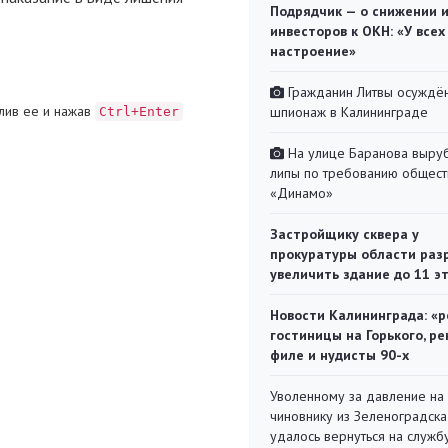
Подрядчик — о снижении 
инвесторов к ОКН: «У всех
настроение»
Гражданин Литвы осуждён
лив ее и нажав
шпионаж в Калининграде
Ctrl+Enter
На улице Баранова выру
липы по требованию общест
«Динамо»
Застройщику сквера у
прокуратуры области раз
увеличить здание до 11 э
Новости Калининграда: «р
гостиницы на Горького, ре
филе и нудисты 90-х
Уволенному за давление на
чиновнику из Зеленоградска
удалось вернуться на служб