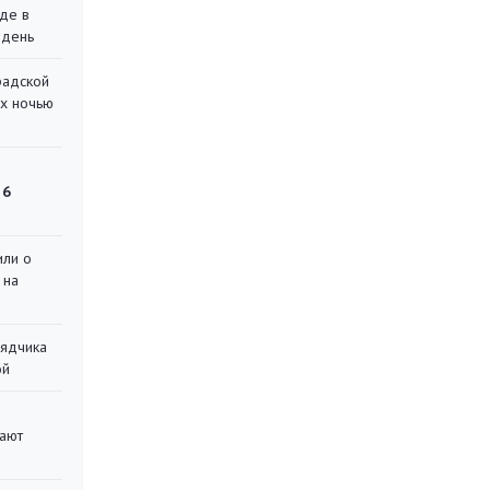
де в
 день
радской
их ночью
 6
или о
 на
рядчика
ой
вают