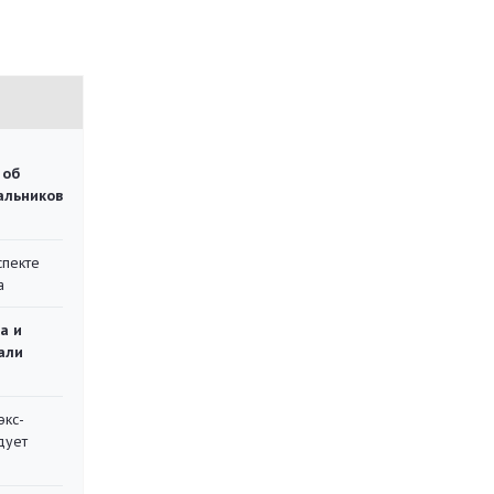
 об
чальников
спекте
а
а и
али
экс-
дует