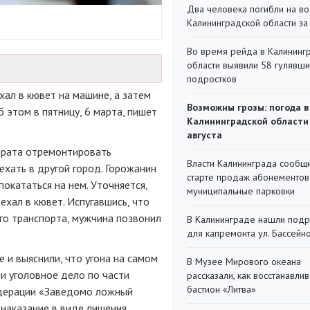
Два человека погибли на во
Калининградской области за
Во время рейда в Калининг
области выявили 58 гулявш
подростков
ал в кювет на машине, а затем
Возможны грозы: погода в
б этом в пятницу, 6 марта, пишет
Калининградской области
августа
брата отремонтировать
Власти Калининграда сообщ
ехать в другой город. Горожанин
старте продаж абонементов
окататься на нем. Уточняется,
муниципальные парковки
ехал в кювет. Испугавшись, что
го транспорта, мужчина позвонил
В Калининграде нашли под
для капремонта ул. Бассейн
 и выяснили, что угона на самом
В Музее Мирового океана
и уголовное дело по части
рассказали, как восстанавли
бастион «Литва»
едерации «Заведомо ложный
 наказание в виде лишения