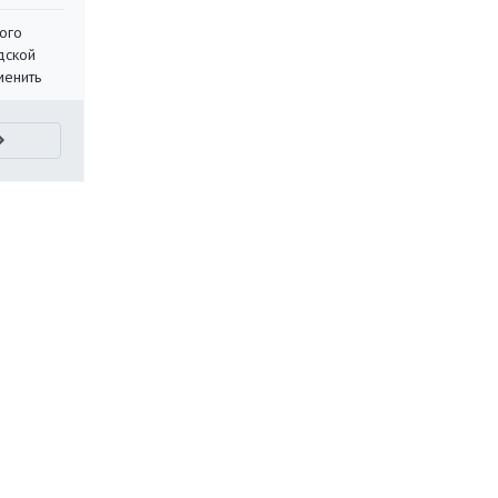
ого
дской
менить