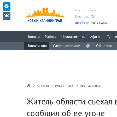
Погода:
+25.4°
Вакансии:
38
80.93$
93.19€
21.69zł
Новости
Работа
Недвижимость
Афиша
Туриз
Новости дня
Самое читаемое
@
Общество
Новости
Новости дня
Проиcшествия
Житель области съехал 
сообщил об ее угоне