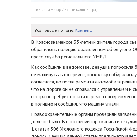
Виталий Невар / Новый Калининград
Все новости по теме:
Криминал
В Краснознаменске 33-летний житель города съех
обратился в полицию с заявлением об ее угоне. О
пресс-служба регионального УМВД.
Как сообщили в ведомстве, девушка попросила 
ее машину в автосервисе, поскольку собиралась у
согласился, но после ремонта автомобиля решил п
что на дороге он не справился с управлением и съ
сестра потребует оплатить ремонт поврежденно
в полицию и сообщил, что машину угнали.
Правоохранительные органы проверили заявление
деле не было. В отношении горожанина возбудил
1 статьи 306 Уголовного кодекса Российской Ф
донос». Санкция данной статьи предусматривает