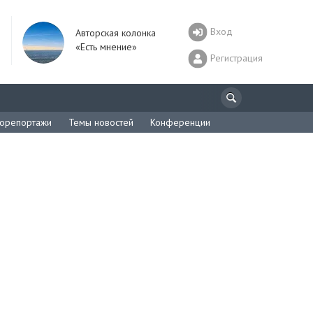
Вход
Авторская колонка
«Есть мнение»
Регистрация
орепортажи
Темы новостей
Конференции