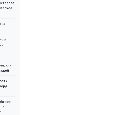
интереса
 плохое
 за
били
ва
решили
тажей
ост»
корд
 бизнес
 не
у