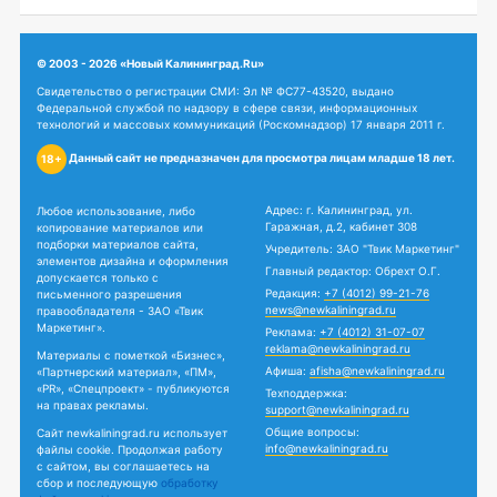
© 2003 - 2026 «Новый Калининград.Ru»
Свидетельство о регистрации СМИ: Эл № ФС77-43520, выдано
Федеральной службой по надзору в сфере связи, информационных
технологий и массовых коммуникаций (Роскомнадзор) 17 января 2011 г.
Данный сайт не предназначен для просмотра лицам младше 18 лет.
18+
Адрес: г. Калининград, ул.
Любое использование, либо
Гаражная, д.2, кабинет 308
копирование материалов или
подборки материалов сайта,
Учредитель: ЗАО "Твик Маркетинг"
элементов дизайна и оформления
Главный редактор: Обрехт О.Г.
допускается только с
Редакция:
+7 (4012) 99-21-76
письменного разрешения
news@newkaliningrad.ru
правообладателя - ЗАО «Твик
Маркетинг».
Реклама:
+7 (4012) 31-07-07
reklama@newkaliningrad.ru
Материалы с пометкой «Бизнес»,
Афиша:
afisha@newkaliningrad.ru
«Партнерский материал», «ПМ»,
«PR», «Спецпроект» - публикуются
Техподдержка:
на правах рекламы.
support@newkaliningrad.ru
Общие вопросы:
Сайт newkaliningrad.ru использует
info@newkaliningrad.ru
файлы cookie. Продолжая работу
с сайтом, вы соглашаетесь на
сбор и последующую
обработку