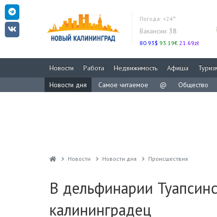
Погода:
+24°
Вакансии:
38
80.93$
93.19€
21.69zł
Новости
Работа
Недвижимость
Афиша
Туриз
Новости дня
Самое читаемое
@
Общество
Новости
Новости дня
Проиcшествия
В дельфинарии Туапсинс
калининградец