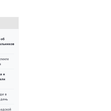
 об
чальников
спекте
а
а и
али
де в
 день
радской