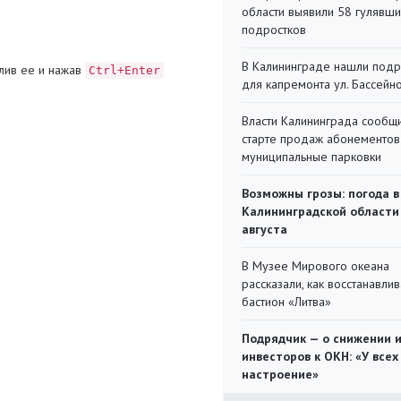
области выявили 58 гулявш
подростков
В Калининграде нашли под
лив ее и нажав
Ctrl+Enter
для капремонта ул. Бассейн
Власти Калининграда сообщ
старте продаж абонементов
муниципальные парковки
Возможны грозы: погода в
Калининградской области
августа
В Музее Мирового океана
рассказали, как восстанавли
бастион «Литва»
Подрядчик — о снижении 
инвесторов к ОКН: «У всех
настроение»