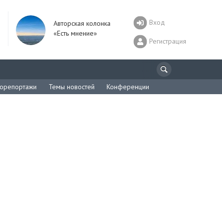
Вход
Авторская колонка
«Есть мнение»
Регистрация
орепортажи
Темы новостей
Конференции