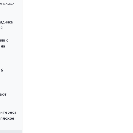
их ночью
рядчика
ой
или о
 на
 6
вают
интереса
 плохое