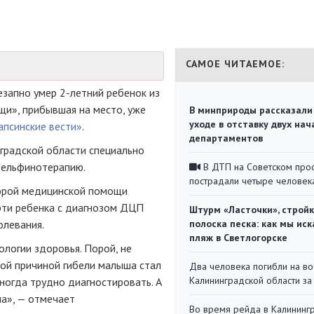
САМОЕ ЧИТАЕМОЕ:
езапно умер 2-летний ребенок из
щи», прибывшая на место, уже
В минприроды рассказали
уходе в отставку двух на
апсинские вести»
.
департаментов
нградской области специально
дельфинотерапию.
В ДТП на Советском про
пострадали четыре человек
корой медицинской помощи
ерти ребенка с диагнозом ДЦП
Штурм «Ласточки», стройк
олевания.
полоска песка: как мы иск
пляж в Светлогорске
ологии здоровья. Порой, не
ной причиной гибели малыша стал
Два человека погибли на во
Калининградской области за
ногда трудно диагностировать. А
а», — отмечает
Во время рейда в Калининг