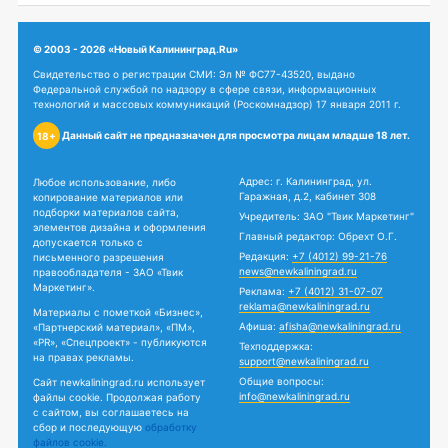
© 2003 - 2026 «Новый Калининград.Ru»
Свидетельство о регистрации СМИ: Эл № ФС77-43520, выдано
Федеральной службой по надзору в сфере связи, информационных
технологий и массовых коммуникаций (Роскомнадзор) 17 января 2011 г.
Данный сайт не предназначен для просмотра лицам младше 18 лет.
18+
Адрес: г. Калининград, ул.
Любое использование, либо
Гаражная, д.2, кабинет 308
копирование материалов или
подборки материалов сайта,
Учредитель: ЗАО "Твик Маркетинг"
элементов дизайна и оформления
Главный редактор: Обрехт О.Г.
допускается только с
Редакция:
+7 (4012) 99-21-76
письменного разрешения
news@newkaliningrad.ru
правообладателя - ЗАО «Твик
Маркетинг».
Реклама:
+7 (4012) 31-07-07
reklama@newkaliningrad.ru
Материалы с пометкой «Бизнес»,
Афиша:
afisha@newkaliningrad.ru
«Партнерский материал», «ПМ»,
«PR», «Спецпроект» - публикуются
Техподдержка:
на правах рекламы.
support@newkaliningrad.ru
Общие вопросы:
Сайт newkaliningrad.ru использует
info@newkaliningrad.ru
файлы cookie. Продолжая работу
с сайтом, вы соглашаетесь на
сбор и последующую
обработку
файлов cookie.