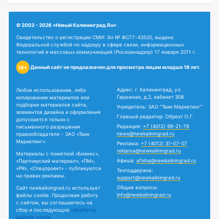
© 2003 - 2026 «Новый Калининград.Ru»
Свидетельство о регистрации СМИ: Эл № ФС77-43520, выдано
Федеральной службой по надзору в сфере связи, информационных
технологий и массовых коммуникаций (Роскомнадзор) 17 января 2011 г.
Данный сайт не предназначен для просмотра лицам младше 18 лет.
18+
Адрес: г. Калининград, ул.
Любое использование, либо
Гаражная, д.2, кабинет 308
копирование материалов или
подборки материалов сайта,
Учредитель: ЗАО "Твик Маркетинг"
элементов дизайна и оформления
Главный редактор: Обрехт О.Г.
допускается только с
Редакция:
+7 (4012) 99-21-76
письменного разрешения
news@newkaliningrad.ru
правообладателя - ЗАО «Твик
Маркетинг».
Реклама:
+7 (4012) 31-07-07
reklama@newkaliningrad.ru
Материалы с пометкой «Бизнес»,
Афиша:
afisha@newkaliningrad.ru
«Партнерский материал», «ПМ»,
«PR», «Спецпроект» - публикуются
Техподдержка:
на правах рекламы.
support@newkaliningrad.ru
Общие вопросы:
Сайт newkaliningrad.ru использует
info@newkaliningrad.ru
файлы cookie. Продолжая работу
с сайтом, вы соглашаетесь на
сбор и последующую
обработку
файлов cookie.