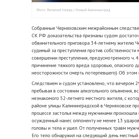
Фото: Виталий Невар / Новый Калининград
Собранные Черняховским межрайонным следстве
СК РФ доказательства признаны судом достато
обвинительного приговора 34-летнему жителю Ч
судимый за преступления против собственности 
совершении преступления, предусмотренного ч. 4
причинение тяжкого вреда здоровью, опасного д
неосторожности смерть потерпевшего). Об этом 
Следствием и судом установлено, что вечером 2
пребывая в состоянии алкогольного опьянения, в
незнакомого 52-летнего местного жителя, с кото
районе улицы Калининградской в Черняховске пр
процессе застолья между мужчинами произошла с
осужденный нанес оппоненту не менее 13 ударов
головы и тела и ушел. От полученных травм мужч
Его тело обнаружил на следующий день местный ж