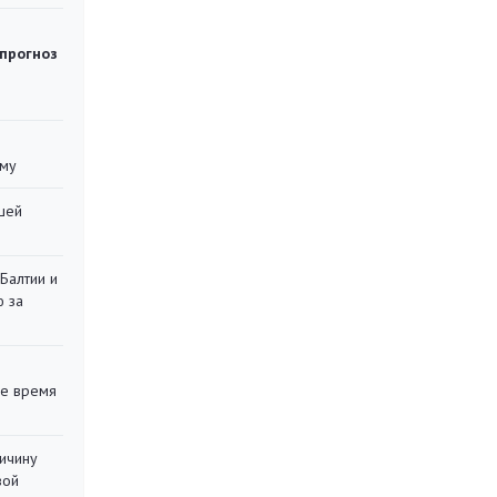
 прогноз
уму
шей
 Балтии и
ю за
ее время
ричину
вой