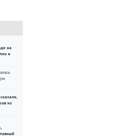
аде на
лен и
алась
кую
сказали,
ров из
,
главный