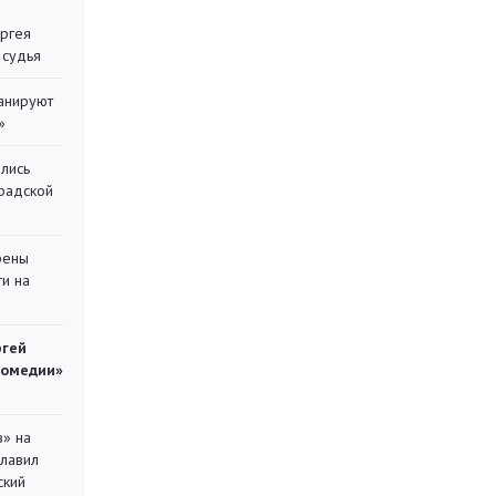
ергея
 судья
ланируют
»
лись
градской
рены
ти на
ргей
комедии»
в» на
главил
ский