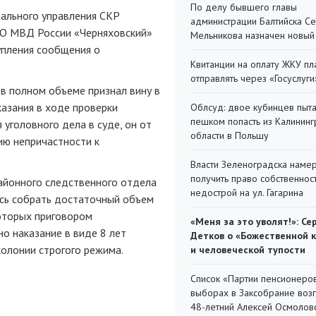
По делу бывшего главы
ального управления СКР
администрации Балтийска С
МО МВД России «Черняховский»
Мельникова назначен новый
упления сообщения о
Квитанции на оплату ЖКУ п
отправлять через «Госуслуги
в полном объеме признал вину в
азания в ходе проверки
Облсуд: двое кубинцев пыта
пешком попасть из Калинин
 уголовного дела в суде, он от
области в Польшу
ию непричастности к
Власти Зеленоградска наме
получить право собственнос
айонного следственного отдела
недострой на ул. Гагарина
ось собрать достаточный объем
оторых приговором
«Меня за это уволят!»: Се
о наказание в виде 8 лет
Детков о «Божественной 
олонии строгого режима.
и человеческой тупости
Список «Партии пенсионеро
выборах в Заксобрание воз
48-летний Алексей Осмолов