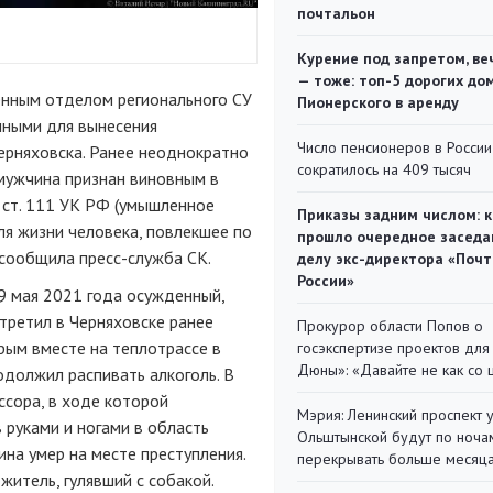
почтальон
Курение под запретом, ве
— тоже: топ-5 дорогих до
нным отделом регионального СУ
Пионерского в аренду
чными для вынесения
Число пенсионеров в России
ерняховска. Ранее неоднократно
сократилось на 409 тысяч
мужчина признан виновным в
 ст. 111 УК РФ (умышленное
Приказы задним числом: к
ля жизни человека, повлекшее по
прошло очередное заседа
сообщила пресс-служба СК.
делу экс-директора «Поч
России»
9 мая 2021 года осужденный,
стретил в Черняховске ранее
Прокурор области Попов о
рым вместе на теплотрассе в
госэкспертизе проектов для
Дюны»: «Давайте не как со
одолжил распивать алкоголь. В
сора, в ходе которой
Мэрия: Ленинский проспект 
 руками и ногами в область
Ольштынской будут по ноча
ина умер на месте преступления.
перекрывать больше месяц
итель, гулявший с собакой.