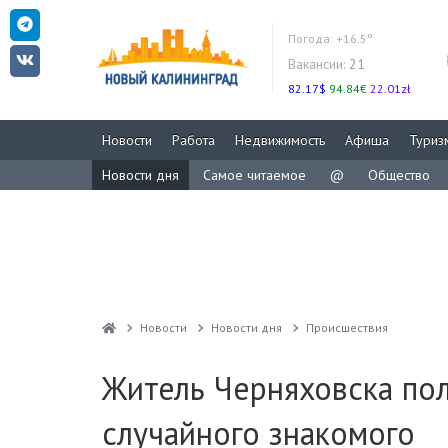
Погода:
+16.5°
Вакансии:
21
82.17$
94.84€
22.01zł
Новости
Работа
Недвижимость
Афиша
Туриз
Новости дня
Самое читаемое
@
Общество
Новости
Новости дня
Проиcшествия
Житель Черняховска пол
случайного знакомого