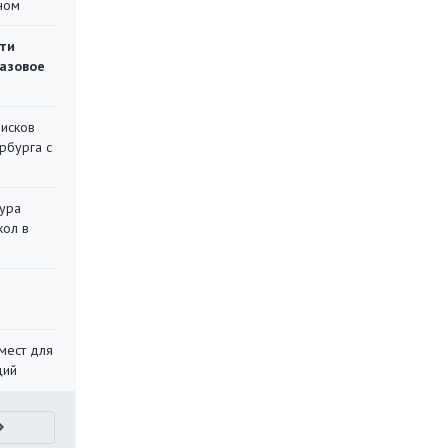
ном
ти
газовое
писков
рбурга с
тура
кол в
мест для
ций