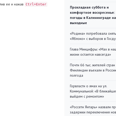
лив ее и нажав
Ctrl+Enter
Прохладная суббота и
комфортное воскресенье:
погоды в Калининграде на
выходные
«Родина» потребовала снять
«Яблоко» с выборов в Госд
Глава Минцифры: «Мах в на
жизни остается навсегда»
Почти 66 тыс. жителей стран
Финляндии въехали в Росси
полгода
Горвласти о ямах на ул.
Коммунальной: «В ближайш
выйдем с ремонтом»
«Россети Янтарь» назвали п
задержки переключения но