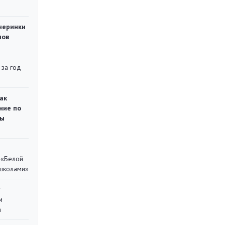
черинки
мов
 за год
ак
ние по
ты
 «Белой
 школами»
у
м
а