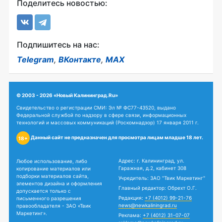
Поделитесь новостью:
Подпишитесь на нас:
Telegram
,
ВКонтакте
,
MAX
© 2003 - 2026 «Новый Калининград.Ru»
Свидетельство о регистрации СМИ: Эл № ФС77-43520, выдано
Федеральной службой по надзору в сфере связи, информационных
технологий и массовых коммуникаций (Роскомнадзор) 17 января 2011 г.
Данный сайт не предназначен для просмотра лицам младше 18 лет.
18+
Адрес: г. Калининград, ул.
Любое использование, либо
Гаражная, д.2, кабинет 308
копирование материалов или
подборки материалов сайта,
Учредитель: ЗАО "Твик Маркетинг"
элементов дизайна и оформления
Главный редактор: Обрехт О.Г.
допускается только с
Редакция:
+7 (4012) 99-21-76
письменного разрешения
news@newkaliningrad.ru
правообладателя - ЗАО «Твик
Маркетинг».
Реклама:
+7 (4012) 31-07-07