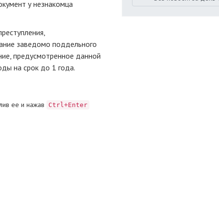
окумент у незнакомца
реступления,
вание заведомо поддельного
ние, предусмотренное данной
ды на срок до 1 года.
лив ее и нажав
Ctrl+Enter