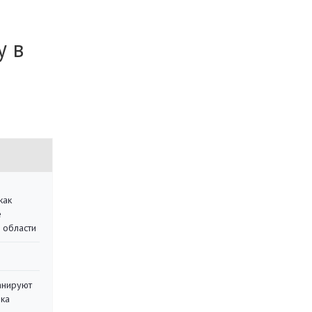
у в
как
е
 области
анируют
ика