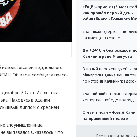
«Ещё жарче, ещё масштаб
как прошёл первый день
юбилейного «Большого Ка
«Балтика» одержала перву
на выезде в сезоне
До +24°С и без осадков: п
Калининграде 9 августа
б использовании поддельного
В новый перечень учебнико
ФСИН. Об этом сообщила пресс-
Минпросвещения вошли три
по истории Калининградской
 декабре 2022 г. 22-летняя
«Балтийский шторм» одерж
вка. Находясь в здании
четвёртую победу подряд
альшивый диплом о среднем
О чем писал «Новый Кали
на прошедшей неделе
ение злоумышленница
не выдавался. Оказалось, что
Все новости за день