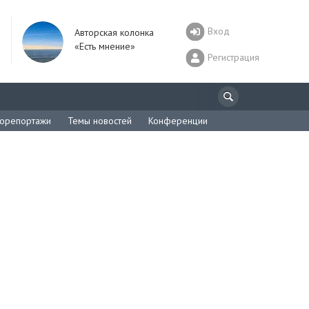
Вход
Авторская колонка
«Есть мнение»
Регистрация
орепортажи
Темы новостей
Конференции