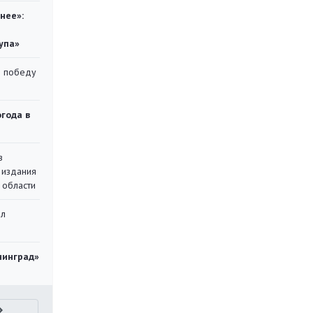
нее»:
упа»
ю победу
огода в
в
 издания
 области
ал
нинград»