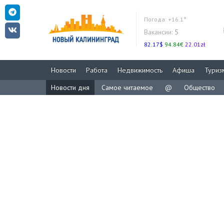
Погода:
+16.1°
Вакансии:
5
82.17$
94.84€
22.01zł
Новости
Работа
Недвижимость
Афиша
Туриз
Новости дня
Самое читаемое
@
Общество