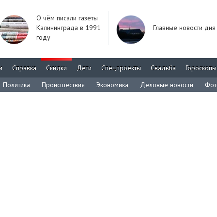
О чём писали газеты
Калининграда в 1991
Главные новости дня
году
м
Справка
Скидки
Дети
Спецпроекты
Свадьба
Гороскопы
Политика
Происшествия
Экономика
Деловые новости
Фот