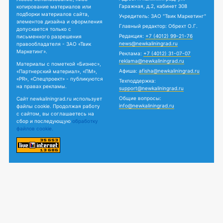
Гаражная, д.2, кабинет 308
копирование материалов или
подборки материалов сайта,
Учредитель: ЗАО "Твик Маркетинг"
элементов дизайна и оформления
Главный редактор: Обрехт О.Г.
допускается только с
Редакция:
+7 (4012) 99-21-76
письменного разрешения
news@newkaliningrad.ru
правообладателя - ЗАО «Твик
Маркетинг».
Реклама:
+7 (4012) 31-07-07
reklama@newkaliningrad.ru
Материалы с пометкой «Бизнес»,
Афиша:
afisha@newkaliningrad.ru
«Партнерский материал», «ПМ»,
«PR», «Спецпроект» - публикуются
Техподдержка:
на правах рекламы.
support@newkaliningrad.ru
Общие вопросы:
Сайт newkaliningrad.ru использует
info@newkaliningrad.ru
файлы cookie. Продолжая работу
с сайтом, вы соглашаетесь на
сбор и последующую
обработку
файлов cookie.