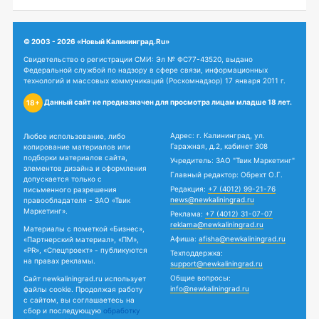
© 2003 - 2026 «Новый Калининград.Ru»
Свидетельство о регистрации СМИ: Эл № ФС77-43520, выдано
Федеральной службой по надзору в сфере связи, информационных
технологий и массовых коммуникаций (Роскомнадзор) 17 января 2011 г.
Данный сайт не предназначен для просмотра лицам младше 18 лет.
18+
Адрес: г. Калининград, ул.
Любое использование, либо
Гаражная, д.2, кабинет 308
копирование материалов или
подборки материалов сайта,
Учредитель: ЗАО "Твик Маркетинг"
элементов дизайна и оформления
Главный редактор: Обрехт О.Г.
допускается только с
Редакция:
+7 (4012) 99-21-76
письменного разрешения
news@newkaliningrad.ru
правообладателя - ЗАО «Твик
Маркетинг».
Реклама:
+7 (4012) 31-07-07
reklama@newkaliningrad.ru
Материалы с пометкой «Бизнес»,
Афиша:
afisha@newkaliningrad.ru
«Партнерский материал», «ПМ»,
«PR», «Спецпроект» - публикуются
Техподдержка:
на правах рекламы.
support@newkaliningrad.ru
Общие вопросы:
Сайт newkaliningrad.ru использует
info@newkaliningrad.ru
файлы cookie. Продолжая работу
с сайтом, вы соглашаетесь на
сбор и последующую
обработку