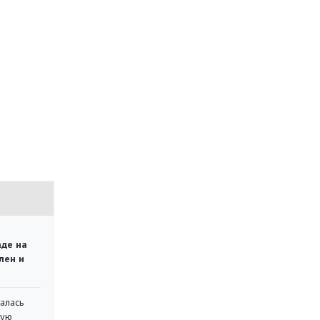
аде на
лен и
алась
кую