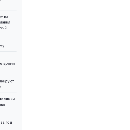
в» на
главил
ский
уму
ее время
ланируют
»
черинки
мов
 за год