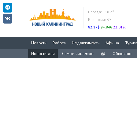
Погода:
+18.2°
Вакансии:
35
82.17$
94.84€
22.01zł
Новости
Работа
Недвижимость
Афиша
Туриз
Новости дня
Самое читаемое
@
Общество