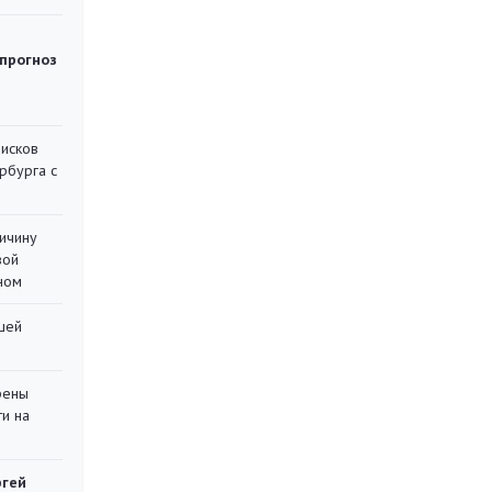
 прогноз
писков
рбурга с
ричину
вой
ном
шей
рены
ти на
ргей