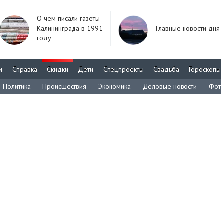
О чём писали газеты
Калининграда в 1991
Главные новости дня
году
м
Справка
Скидки
Дети
Спецпроекты
Свадьба
Гороскопы
Политика
Происшествия
Экономика
Деловые новости
Фот