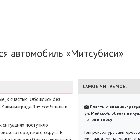
лся автомобиль «Митсубиси»
САМОЕ ЧИТАЕМОЕ:
ые, к счастью. Обошлись без
 Калининграда.Ru» сообщили в
Власти о здании-прегр
ул. Майской: объект выкуп
готов к сносу
х ситуациях поступило
вского городского округа. В
Генпрокуратура заинтересов
миллиардами на туристичес
 на площади 9 кв.м и кровля на