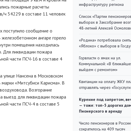
инфраструктуру региона
ались пожарные расчеты
в/ч 54229 в составе 11 человек
Список «Партии пенсионеро
выборах в Заксобрание воз
48-летний Алексей Осмолов
ях поступило сообщение о
В железобетонном ангаре горело
«Родина» потребовала снять
Внутри помещения находилась
«Яблоко» с выборов в Госд
о. Для ликвидации пожара
Горвласти о ямах на ул.
ной части ПСЧ-16 в составе 4
Коммунальной: «В ближайш
выйдем с ремонтом»
на улице Нансена в Московском
Квитанции на оплату ЖКУ п
ь марки «Митсубиси Карисма». В
отправлять через «Госуслуги
 воздуховода. Возгорание
а выезд для ликвидации пожара
Курение под запретом, ве
ной части ПСЧ-4 в составе 5
— тоже: топ-5 дорогих до
Пионерского в аренду
Число пенсионеров в России
сократилось на 409 тысяч