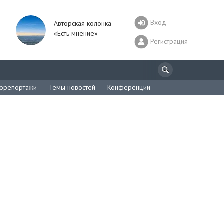
Вход
Авторская колонка
«Есть мнение»
Регистрация
орепортажи
Темы новостей
Конференции