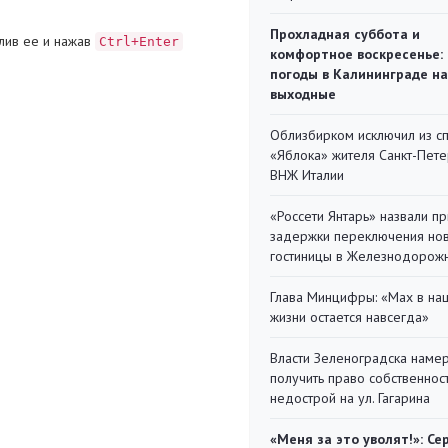
Прохладная суббота и
лив ее и нажав
Ctrl+Enter
комфортное воскресенье:
погоды в Калининграде на
выходные
Облизбирком исключил из с
«Яблока» жителя Санкт-Пете
ВНЖ Италии
«Россети Янтарь» назвали п
задержки переключения но
гостиницы в Железнодорож
Глава Минцифры: «Мах в на
жизни остается навсегда»
Власти Зеленоградска наме
получить право собственнос
недострой на ул. Гагарина
«Меня за это уволят!»: Се