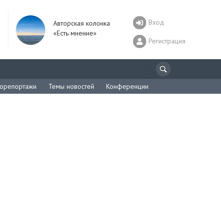
Вход
Авторская колонка
«Есть мнение»
Регистрация
орепортажи
Темы новостей
Конференции