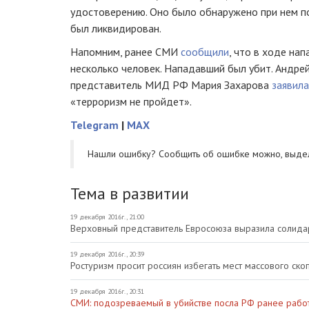
удостоверению. Оно было обнаружено при нем по
был ликвидирован.
Напомним, ранее СМИ
сообщили
, что в ходе на
несколько человек. Нападавший был убит. Андре
представитель МИД РФ Мария Захарова
заявила
«терроризм не пройдет».
Telegram
|
MAX
Нашли ошибку? Cообщить об ошибке можно, выде
Тема в развитии
19 декабря 2016г., 21:00
Верховный представитель Евросоюза выразила солидар
19 декабря 2016г., 20:39
Ростуризм просит россиян избегать мест массового ск
19 декабря 2016г., 20:31
СМИ: подозреваемый в убийстве посла РФ ранее работ