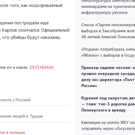
Генпрокуратура заинтересов
сле того, как подозреваемый
миллиардами на туристичес
инфраструктуру региона
падения пострадали еще
Список «Партии пенсионеро
й Карлов скончался. Официальный
выборах в Заксобрание воз
, что убийцы будут наказаны,
48-летний Алексей Осмолов
«Родина» потребовала снять
«Яблоко» с выборов в Госд
лив ее и нажав
Приказы задним числом: к
Ctrl+Enter
прошло очередное заседа
делу экс-директора «Поч
России»
Курение под запретом, ве
ность с Россией
— тоже: топ-5 дорогих до
Пионерского в аренду
опления людей в Турции
Квитанции на оплату ЖКУ п
отправлять через «Госуслуги
ал в полиции