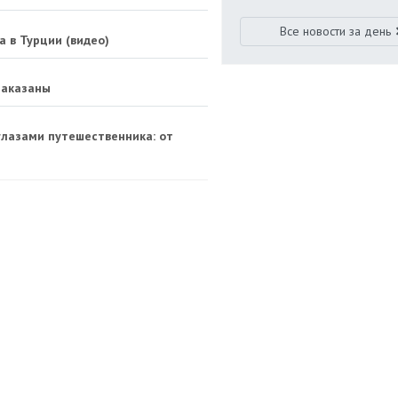
Все новости за день
а в Турции (видео)
наказаны
 глазами путешественника: от