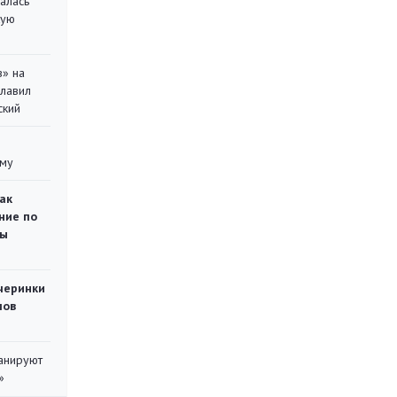
алась
кую
в» на
главил
ский
уму
ак
ние по
ты
черинки
мов
ланируют
»