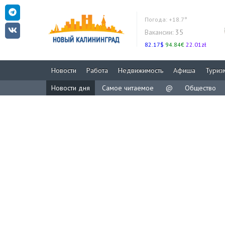
Погода:
+18.7°
Вакансии:
35
82.17$
94.84€
22.01zł
Новости
Работа
Недвижимость
Афиша
Туриз
Новости дня
Самое читаемое
@
Общество