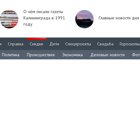
О чём писали газеты
Калининграда в 1991
Главные новости дня
году
м
Справка
Скидки
Дети
Спецпроекты
Свадьба
Гороскопы
Политика
Происшествия
Экономика
Деловые новости
Фот