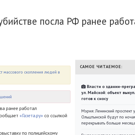
бийстве посла РФ ранее работ
САМОЕ ЧИТАЕМОЕ:
ст массового скопления людей в
Власти о здании-прегр
ул. Майской: объект выкуп
ошений
готов к сносу
ова ранее работал
Мэрия: Ленинский проспект 
 сообщает
«Газета.ру»
со ссылкой
Ольштынской будут по ноча
перекрывать больше месяц
овыставку по полицейскому