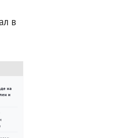
ал в
аде на
лен и
у
м
а