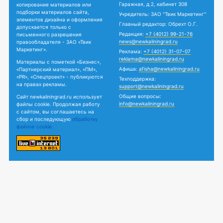
Гаражная, д.2, кабинет 308
копирование материалов или
подборки материалов сайта,
Учредитель: ЗАО "Твик Маркетинг"
элементов дизайна и оформления
Главный редактор: Обрехт О.Г.
допускается только с
Редакция:
+7 (4012) 99-21-76
письменного разрешения
news@newkaliningrad.ru
правообладателя - ЗАО «Твик
Маркетинг».
Реклама:
+7 (4012) 31-07-07
reklama@newkaliningrad.ru
Материалы с пометкой «Бизнес»,
Афиша:
afisha@newkaliningrad.ru
«Партнерский материал», «ПМ»,
«PR», «Спецпроект» - публикуются
Техподдержка:
на правах рекламы.
support@newkaliningrad.ru
Общие вопросы:
Сайт newkaliningrad.ru использует
info@newkaliningrad.ru
файлы cookie. Продолжая работу
с сайтом, вы соглашаетесь на
сбор и последующую
обработку
файлов cookie.