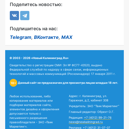
Поделитесь новостью:
Подпишитесь на нас:
Telegram
,
ВКонтакте
,
MAX
© 2003 - 2026 «Новый Калининград.Ru»
Свидетельство о регистрации СМИ: Эл № ФС77-43520, выдано
Федеральной службой по надзору в сфере связи, информационных
технологий и массовых коммуникаций (Роскомнадзор) 17 января 2011 г.
Данный сайт не предназначен для просмотра лицам младше 18 лет.
18+
Адрес: г. Калининград, ул.
Любое использование, либо
Гаражная, д.2, кабинет 308
копирование материалов или
подборки материалов сайта,
Учредитель: ЗАО "Твик Маркетинг"
элементов дизайна и оформления
Главный редактор: Обрехт О.Г.
допускается только с
Редакция:
+7 (4012) 99-21-76
письменного разрешения
news@newkaliningrad.ru
правообладателя - ЗАО «Твик
Маркетинг».
Реклама:
+7 (4012) 31-07-07