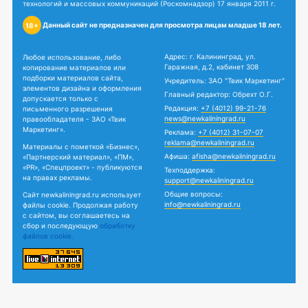
технологий и массовых коммуникаций (Роскомнадзор) 17 января 2011 г.
Данный сайт не предназначен для просмотра лицам младше 18 лет.
18+
Адрес: г. Калининград, ул.
Любое использование, либо
Гаражная, д.2, кабинет 308
копирование материалов или
подборки материалов сайта,
Учредитель: ЗАО "Твик Маркетинг"
элементов дизайна и оформления
Главный редактор: Обрехт О.Г.
допускается только с
Редакция:
+7 (4012) 99-21-76
письменного разрешения
news@newkaliningrad.ru
правообладателя - ЗАО «Твик
Маркетинг».
Реклама:
+7 (4012) 31-07-07
reklama@newkaliningrad.ru
Материалы с пометкой «Бизнес»,
Афиша:
afisha@newkaliningrad.ru
«Партнерский материал», «ПМ»,
«PR», «Спецпроект» - публикуются
Техподдержка:
на правах рекламы.
support@newkaliningrad.ru
Общие вопросы:
Сайт newkaliningrad.ru использует
info@newkaliningrad.ru
файлы cookie. Продолжая работу
с сайтом, вы соглашаетесь на
сбор и последующую
обработку
файлов cookie.