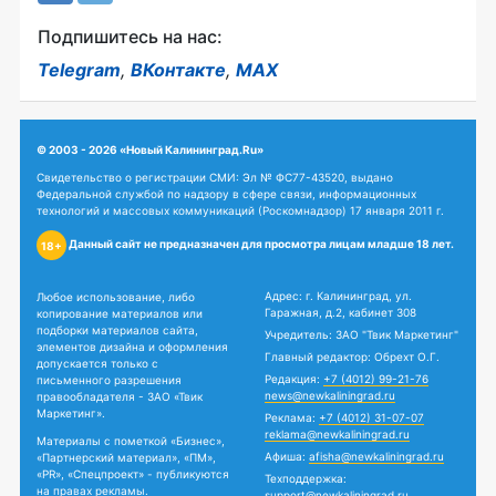
Подпишитесь на нас:
Telegram
,
ВКонтакте
,
MAX
© 2003 - 2026 «Новый Калининград.Ru»
Свидетельство о регистрации СМИ: Эл № ФС77-43520, выдано
Федеральной службой по надзору в сфере связи, информационных
технологий и массовых коммуникаций (Роскомнадзор) 17 января 2011 г.
Данный сайт не предназначен для просмотра лицам младше 18 лет.
18+
Адрес: г. Калининград, ул.
Любое использование, либо
Гаражная, д.2, кабинет 308
копирование материалов или
подборки материалов сайта,
Учредитель: ЗАО "Твик Маркетинг"
элементов дизайна и оформления
Главный редактор: Обрехт О.Г.
допускается только с
Редакция:
+7 (4012) 99-21-76
письменного разрешения
news@newkaliningrad.ru
правообладателя - ЗАО «Твик
Маркетинг».
Реклама:
+7 (4012) 31-07-07
reklama@newkaliningrad.ru
Материалы с пометкой «Бизнес»,
Афиша:
afisha@newkaliningrad.ru
«Партнерский материал», «ПМ»,
«PR», «Спецпроект» - публикуются
Техподдержка:
на правах рекламы.
support@newkaliningrad.ru