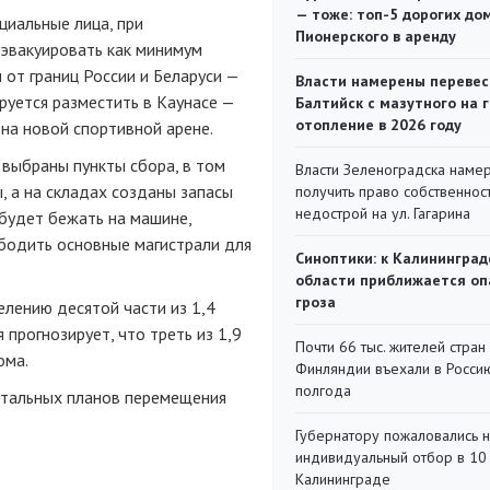
— тоже: топ-5 дорогих до
циальные лица, при
Пионерского в аренду
 эвакуировать как минимум
от границ России и Беларуси —
Власти намерены перевес
ируется разместить в Каунасе —
Балтийск с мазутного на 
отопление в 2026 году
 на новой спортивной арене.
выбраны пункты сбора, в том
Власти Зеленоградска наме
, а на складах созданы запасы
получить право собственнос
недострой на ул. Гагарина
 будет бежать на машине,
бодить основные магистрали для
Синоптики: к Калининград
области приближается оп
гроза
елению десятой части из 1,4
прогнозирует, что треть из 1,9
Почти 66 тыс. жителей стран
ома.
Финляндии въехали в Росси
полгода
детальных планов перемещения
Губернатору пожаловались 
индивидуальный отбор в 10 
Калининграде