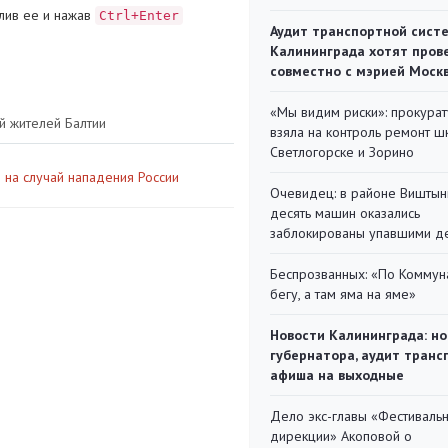
лив ее и нажав
Ctrl+Enter
Аудит транспортной сист
Калининграда хотят пров
совместно с мэрией Моск
«Мы видим риски»: прокура
й жителей Балтии
взяла на контроль ремонт ш
Светлогорске и Зорино
 на случай нападения России
Очевидец: в районе Виштын
десять машин оказались
заблокированы упавшими д
Беспрозванных: «По Коммун
бегу, а там яма на яме»
Новости Калининграда: но
губернатора, аудит транс
афиша на выходные
Дело экс-главы «Фестиваль
дирекции» Акоповой о