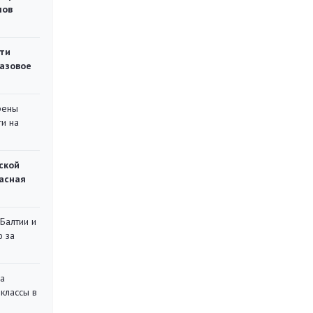
мов
ти
газовое
рены
ти на
ской
асная
 Балтии и
ю за
на
классы в