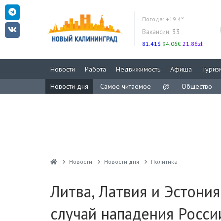
Погода:
+19.4°
Вакансии:
33
81.41$
94.06€
21.86zł
Новости
Работа
Недвижимость
Афиша
Туриз
Новости дня
Самое читаемое
@
Общество
Новости
Новости дня
Политика
Литва, Латвия и Эстони
случай нападения Росси