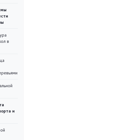
емы
ести
вы
тура
кол в
ца
еревьями
альной
га
порта и
ной