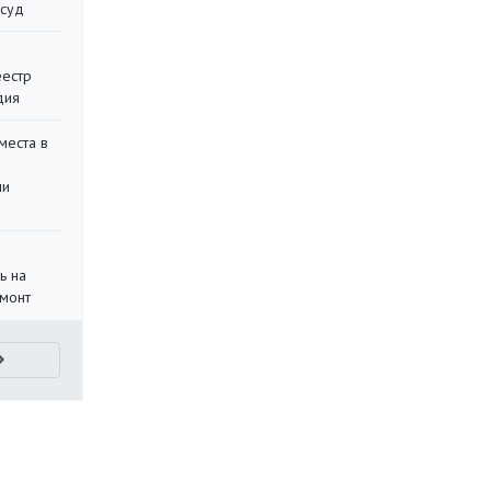
 суд
еестр
дия
места в
ли
ь на
монт