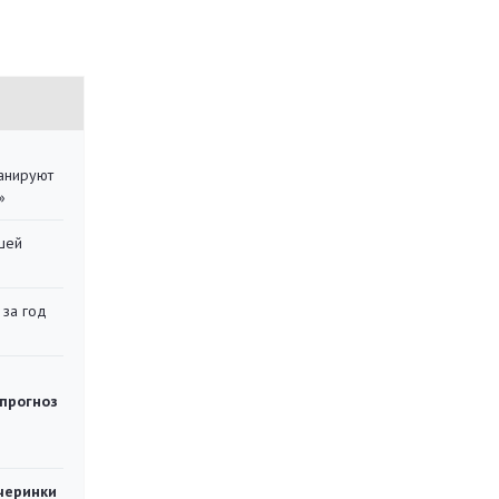
ланируют
»
шей
 за год
 прогноз
черинки