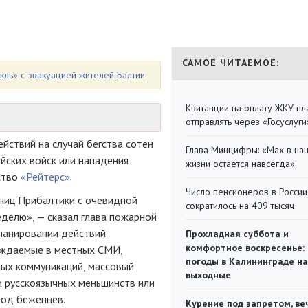
САМОЕ ЧИТАЕМОЕ:
кль» с эвакуацией жителей Балтии
Квитанции на оплату ЖКУ п
отправлять через «Госуслуги
йствий на случай бегства сотен
Глава Минцифры: «Мах в на
йских войск или нападения
жизни остается навсегда»
ство
«Рейтерс»
.
Число пенсионеров в России
ниц Прибалтики с очевидной
сократилось на 409 тысяч
еделю», — сказал глава пожарной
ланировании действий
Прохладная суббота и
комфортное воскресенье:
суждаемые в местных СМИ,
погоды в Калининграде на
ых коммуникаций, массовый
выходные
и русскоязычных меньшинств или
ход беженцев.
Курение под запретом, ве