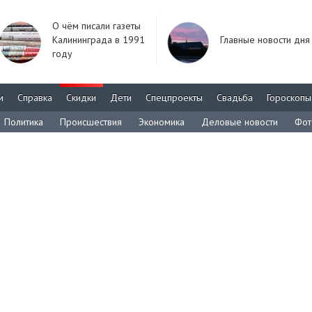
О чём писали газеты
Калининграда в 1991
Главные новости дня
году
м
Справка
Скидки
Дети
Спецпроекты
Свадьба
Гороскопы
Политика
Происшествия
Экономика
Деловые новости
Фот