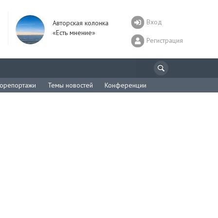
Вход
Авторская колонка
«Есть мнение»
Регистрация
орепортажи
Темы новостей
Конференции