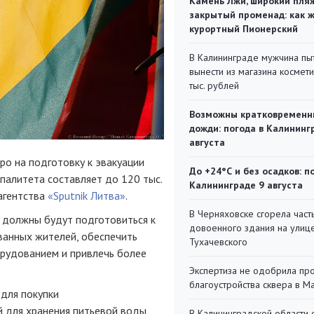
Камень Лжи, широкий пля
закрытый променад: как 
курортный Пионерский
В Калининграде мужчина пы
вынести из магазина космети
тыс. рублей
Возможны кратковременн
дожди: погода в Калининг
августа
о на подготовку к эвакуации
До +24°С и без осадков: п
палитета составляет до 120 тыс.
Калининграде 9 августа
агентства
«Sputnik Литва»
.
В Черняховске сгорела част
 должны будут подготовиться к
довоенного здания на улиц
ванных жителей, обеспечить
Тухачевского
орудованием и привлечь более
Экспертиза не одобрила пр
благоустройства сквера в 
 для покупки
й для хранения питьевой воды,
В Калининградской области 