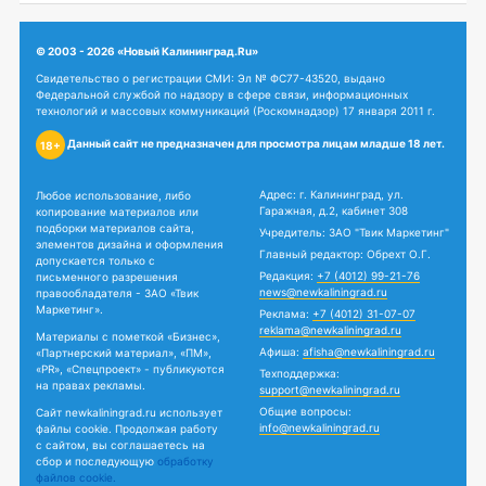
© 2003 - 2026 «Новый Калининград.Ru»
Свидетельство о регистрации СМИ: Эл № ФС77-43520, выдано
Федеральной службой по надзору в сфере связи, информационных
технологий и массовых коммуникаций (Роскомнадзор) 17 января 2011 г.
Данный сайт не предназначен для просмотра лицам младше 18 лет.
18+
Адрес: г. Калининград, ул.
Любое использование, либо
Гаражная, д.2, кабинет 308
копирование материалов или
подборки материалов сайта,
Учредитель: ЗАО "Твик Маркетинг"
элементов дизайна и оформления
Главный редактор: Обрехт О.Г.
допускается только с
Редакция:
+7 (4012) 99-21-76
письменного разрешения
news@newkaliningrad.ru
правообладателя - ЗАО «Твик
Маркетинг».
Реклама:
+7 (4012) 31-07-07
reklama@newkaliningrad.ru
Материалы с пометкой «Бизнес»,
Афиша:
afisha@newkaliningrad.ru
«Партнерский материал», «ПМ»,
«PR», «Спецпроект» - публикуются
Техподдержка:
на правах рекламы.
support@newkaliningrad.ru
Общие вопросы:
Сайт newkaliningrad.ru использует
info@newkaliningrad.ru
файлы cookie. Продолжая работу
с сайтом, вы соглашаетесь на
сбор и последующую
обработку
файлов cookie.