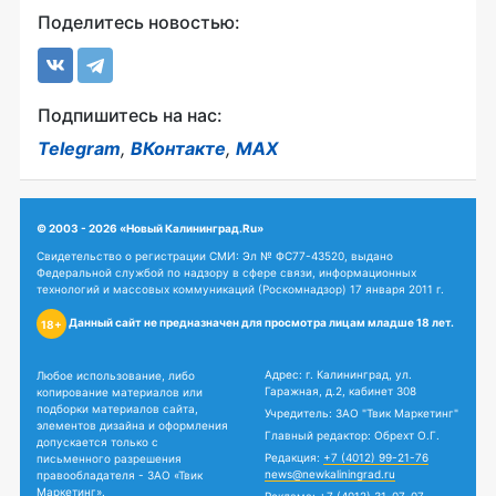
Поделитесь новостью:
Подпишитесь на нас:
Telegram
,
ВКонтакте
,
MAX
© 2003 - 2026 «Новый Калининград.Ru»
Свидетельство о регистрации СМИ: Эл № ФС77-43520, выдано
Федеральной службой по надзору в сфере связи, информационных
технологий и массовых коммуникаций (Роскомнадзор) 17 января 2011 г.
Данный сайт не предназначен для просмотра лицам младше 18 лет.
18+
Адрес: г. Калининград, ул.
Любое использование, либо
Гаражная, д.2, кабинет 308
копирование материалов или
подборки материалов сайта,
Учредитель: ЗАО "Твик Маркетинг"
элементов дизайна и оформления
Главный редактор: Обрехт О.Г.
допускается только с
Редакция:
+7 (4012) 99-21-76
письменного разрешения
news@newkaliningrad.ru
правообладателя - ЗАО «Твик
Маркетинг».