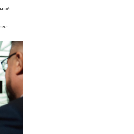
льной
нес-