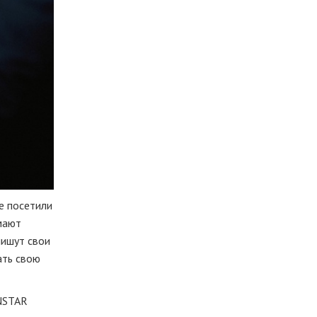
е посетили
мают
пишут свои
ать свою
NSTAR