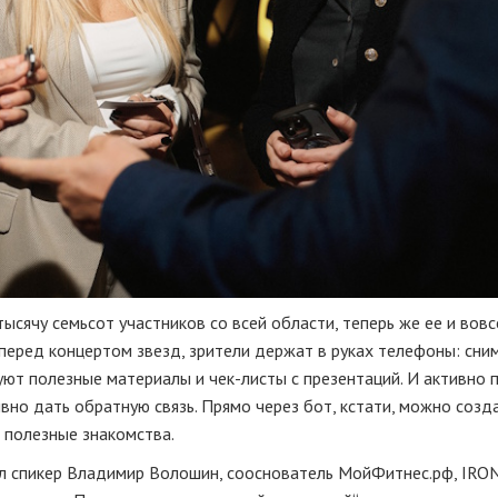
ысячу семьсот участников со всей области, теперь же ее и вовс
 перед концертом звезд, зрители держат в руках телефоны: сни
ют полезные материалы и чек-листы с презентаций. И активно 
вно дать обратную связь. Прямо через бот, кстати, можно созд
е полезные знакомства.
л спикер Владимир Волошин, сооснователь МойФитнес.рф, IRO