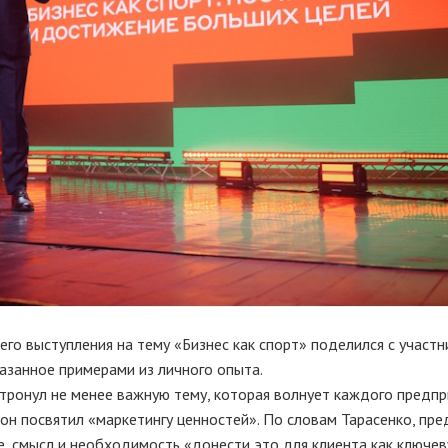
о выступления на тему «Бизнес как спорт» поделился с участни
казанное примерами из личного опыта.
тронул не менее важную тему, которая волнует каждого предпр
 он посвятил «маркетингу ценностей». По словам Тарасенко, пр
, смысл и необходимость «донести это для клиента как ключе