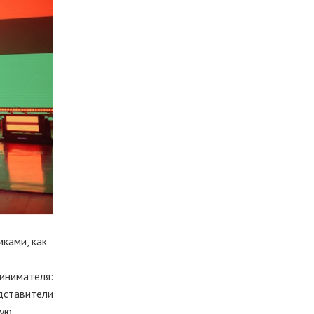
ками, как
инимателя:
едставители
вую