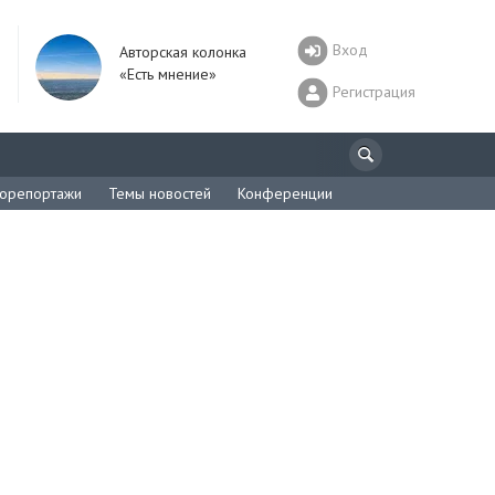
Вход
Авторская колонка
«Есть мнение»
Регистрация
орепортажи
Темы новостей
Конференции