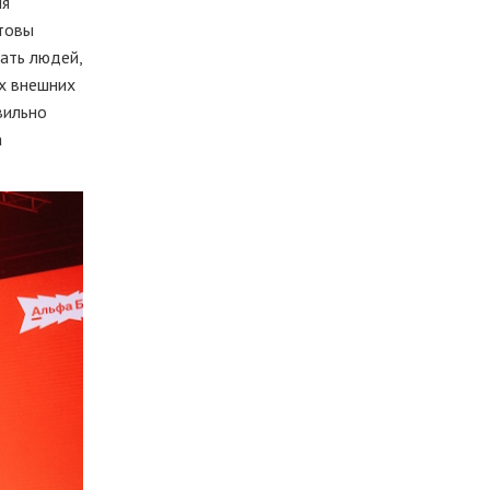
мя
отовы
вать людей,
их внешних
вильно
а