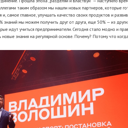
динение. Прошла эпоха „разделяй и властвуй“ — наступило вре
коллегами таким образом мы нашли новых партнеров, которые г
 и, самое главное, улучшать качество своих продуктов и разви
 знаний мы можем получить друг от друга, еще 50% — из друг
орые идут учиться предприниматели. Сегодня стало модно и пра
ь новые знания на регулярной основе. Почему? Потому что когд