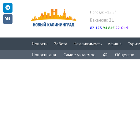
Погода:
+15.5°
Вакансии:
21
82.17$
94.84€
22.01zł
Новости
Работа
Недвижимость
Афиша
Туриз
Новости дня
Самое читаемое
@
Общество