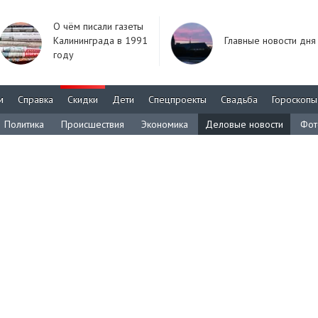
О чём писали газеты
Калининграда в 1991
Главные новости дня
году
м
Справка
Скидки
Дети
Спецпроекты
Свадьба
Гороскопы
Политика
Происшествия
Экономика
Деловые новости
Фот