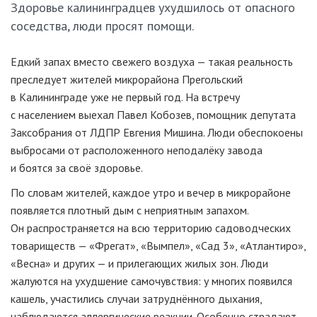
Здоровье калининградцев ухудшилось от опасного
соседства, люди просят помощи.
Едкий запах вместо свежего воздуха — такая реальность
преследует жителей микрорайона Прегольский
в Калининграде уже не первый год. На встречу
с населением выехал Павел Кобозев, помощник депутата
Заксобрания от ЛДПР Евгения Мишина. Люди обеспокоены
выбросами от расположенного неподалёку завода
и боятся за своё здоровье.
По словам жителей, каждое утро и вечер в микрорайоне
появляется плотный дым с неприятным запахом.
Он распространяется на всю территорию садоводческих
товариществ — «Фрегат», «Вымпел», «Сад 3», «Атлантиро»,
«Весна» и других — и прилегающих жилых зон. Люди
жалуются на ухудшение самочувствия: у многих появился
кашель, участились случаи затруднённого дыхания,
наблюдаются аллергические реакции. Особенно страдают