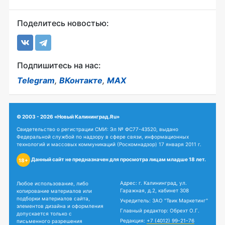
Поделитесь новостью:
Подпишитесь на нас:
Telegram
,
ВКонтакте
,
MAX
© 2003 - 2026 «Новый Калининград.Ru»
Свидетельство о регистрации СМИ: Эл № ФС77-43520, выдано
Федеральной службой по надзору в сфере связи, информационных
технологий и массовых коммуникаций (Роскомнадзор) 17 января 2011 г.
Данный сайт не предназначен для просмотра лицам младше 18 лет.
18+
Адрес: г. Калининград, ул.
Любое использование, либо
Гаражная, д.2, кабинет 308
копирование материалов или
подборки материалов сайта,
Учредитель: ЗАО "Твик Маркетинг"
элементов дизайна и оформления
Главный редактор: Обрехт О.Г.
допускается только с
Редакция:
+7 (4012) 99-21-76
письменного разрешения