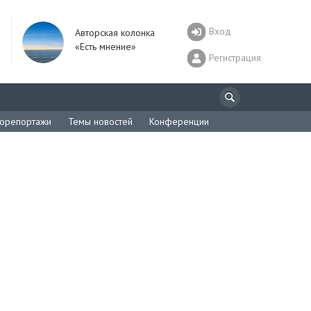
Вход
Авторская колонка
«Есть мнение»
Регистрация
орепортажи
Темы новостей
Конференции