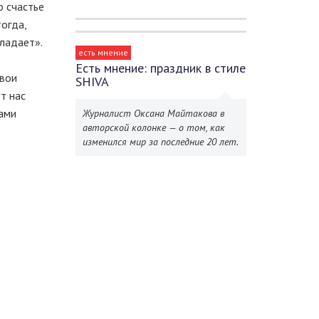
о счастье
тогда,
бладает».
есть мнение
Есть мнение: праздник в стиле
свои
SHIVA
т нас
сами
Журналист Оксана Майтакова в
авторской колонке — о том, как
изменился мир за последние 20 лет.