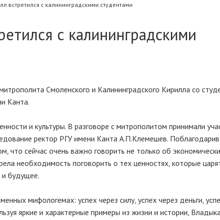
лл встретился с калининградскими студентами
ретился с калининградскими
 митрополита Смоленского и Калининградского Кирилла со студ
и Канта.
нности и культуры. В разговоре с митрополитом принимали уча
седование ректор РГУ имени Канта А.П.Клемешев. Поблагодари
ом, что сейчас очень важно говорить не только об экономическ
рела необходимость поговорить о тех ценностях, которые царя
 и будущее.
енных мифологемах: успех через силу, успех через деньги, усп
ользуя яркие и характерные примеры из жизни и истории, Владыка