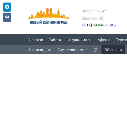
Погода:
+16.4°
Вакансии:
38
82.17$
94.84€
22.01zł
Новости
Работа
Недвижимость
Афиша
Туриз
Новости дня
Самое читаемое
@
Общество