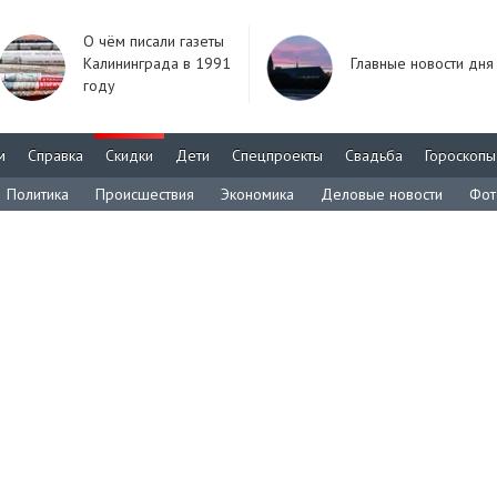
О чём писали газеты
Калининграда в 1991
Главные новости дня
году
м
Справка
Скидки
Дети
Спецпроекты
Свадьба
Гороскопы
Политика
Происшествия
Экономика
Деловые новости
Фот