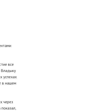
ентами
стие все
в Владыку
их успехах
т в нашем
ех через
 показал,