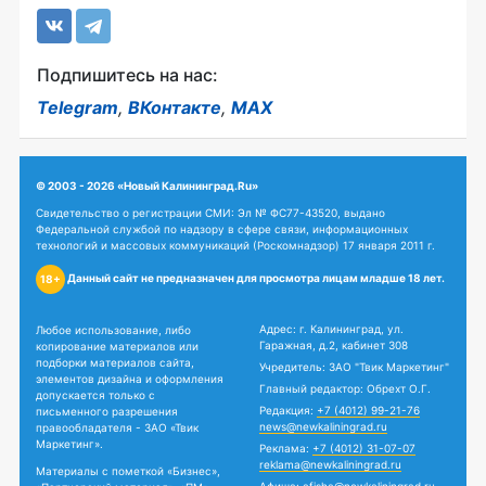
Подпишитесь на нас:
Telegram
,
ВКонтакте
,
MAX
© 2003 - 2026 «Новый Калининград.Ru»
Свидетельство о регистрации СМИ: Эл № ФС77-43520, выдано
Федеральной службой по надзору в сфере связи, информационных
технологий и массовых коммуникаций (Роскомнадзор) 17 января 2011 г.
Данный сайт не предназначен для просмотра лицам младше 18 лет.
18+
Адрес: г. Калининград, ул.
Любое использование, либо
Гаражная, д.2, кабинет 308
копирование материалов или
подборки материалов сайта,
Учредитель: ЗАО "Твик Маркетинг"
элементов дизайна и оформления
Главный редактор: Обрехт О.Г.
допускается только с
Редакция:
+7 (4012) 99-21-76
письменного разрешения
news@newkaliningrad.ru
правообладателя - ЗАО «Твик
Маркетинг».
Реклама:
+7 (4012) 31-07-07
reklama@newkaliningrad.ru
Материалы с пометкой «Бизнес»,
Афиша:
afisha@newkaliningrad.ru