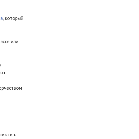
да
, который
эссе или
я
от.
ворчеством
лекте с