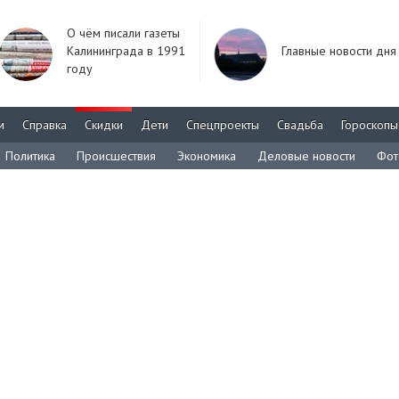
О чём писали газеты
Калининграда в 1991
Главные новости дня
году
м
Справка
Скидки
Дети
Спецпроекты
Свадьба
Гороскопы
Политика
Происшествия
Экономика
Деловые новости
Фот