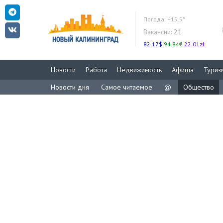
Погода:
+15.5°
Вакансии:
21
82.17$
94.84€
22.01zł
Новости
Работа
Недвижимость
Афиша
Туриз
Новости дня
Самое читаемое
@
Общество