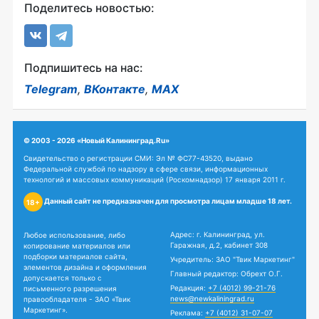
Поделитесь новостью:
Подпишитесь на нас:
Telegram
,
ВКонтакте
,
MAX
© 2003 - 2026 «Новый Калининград.Ru»
Свидетельство о регистрации СМИ: Эл № ФС77-43520, выдано
Федеральной службой по надзору в сфере связи, информационных
технологий и массовых коммуникаций (Роскомнадзор) 17 января 2011 г.
Данный сайт не предназначен для просмотра лицам младше 18 лет.
18+
Адрес: г. Калининград, ул.
Любое использование, либо
Гаражная, д.2, кабинет 308
копирование материалов или
подборки материалов сайта,
Учредитель: ЗАО "Твик Маркетинг"
элементов дизайна и оформления
Главный редактор: Обрехт О.Г.
допускается только с
Редакция:
+7 (4012) 99-21-76
письменного разрешения
news@newkaliningrad.ru
правообладателя - ЗАО «Твик
Маркетинг».
Реклама:
+7 (4012) 31-07-07