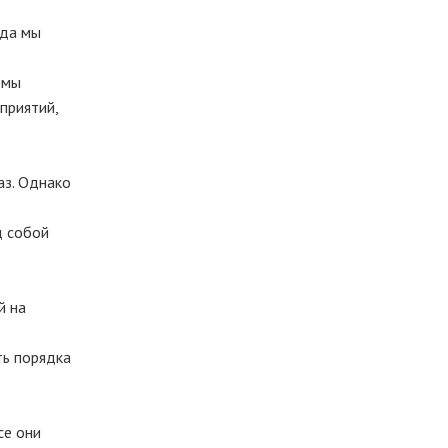
ода мы
 мы
приятий,
аз. Однако
д собой
й на
ть порядка
се они