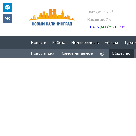
Погода:
+19.9°
Вакансии:
28
81.41$
94.06€
21.86zł
Новости
Работа
Недвижимость
Афиша
Туриз
Новости дня
Самое читаемое
@
Общество