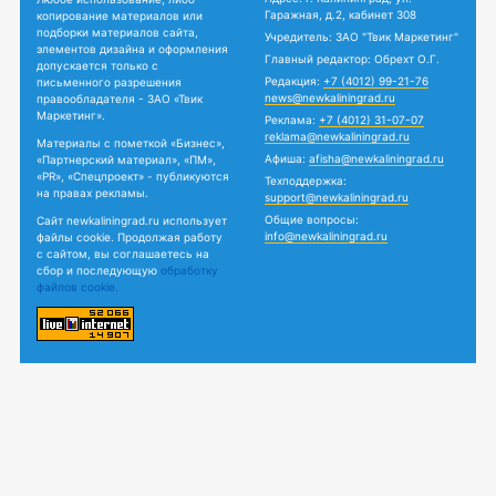
Гаражная, д.2, кабинет 308
копирование материалов или
подборки материалов сайта,
Учредитель: ЗАО "Твик Маркетинг"
элементов дизайна и оформления
Главный редактор: Обрехт О.Г.
допускается только с
Редакция:
+7 (4012) 99-21-76
письменного разрешения
news@newkaliningrad.ru
правообладателя - ЗАО «Твик
Маркетинг».
Реклама:
+7 (4012) 31-07-07
reklama@newkaliningrad.ru
Материалы с пометкой «Бизнес»,
Афиша:
afisha@newkaliningrad.ru
«Партнерский материал», «ПМ»,
«PR», «Спецпроект» - публикуются
Техподдержка:
на правах рекламы.
support@newkaliningrad.ru
Общие вопросы:
Сайт newkaliningrad.ru использует
info@newkaliningrad.ru
файлы cookie. Продолжая работу
с сайтом, вы соглашаетесь на
сбор и последующую
обработку
файлов cookie.