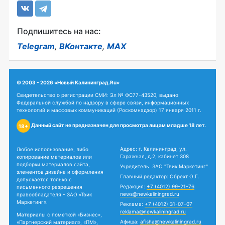
Подпишитесь на нас:
Telegram
,
ВКонтакте
,
MAX
© 2003 - 2026 «Новый Калининград.Ru»
Свидетельство о регистрации СМИ: Эл № ФС77-43520, выдано
Федеральной службой по надзору в сфере связи, информационных
технологий и массовых коммуникаций (Роскомнадзор) 17 января 2011 г.
Данный сайт не предназначен для просмотра лицам младше 18 лет.
18+
Адрес: г. Калининград, ул.
Любое использование, либо
Гаражная, д.2, кабинет 308
копирование материалов или
подборки материалов сайта,
Учредитель: ЗАО "Твик Маркетинг"
элементов дизайна и оформления
Главный редактор: Обрехт О.Г.
допускается только с
Редакция:
+7 (4012) 99-21-76
письменного разрешения
news@newkaliningrad.ru
правообладателя - ЗАО «Твик
Маркетинг».
Реклама:
+7 (4012) 31-07-07
reklama@newkaliningrad.ru
Материалы с пометкой «Бизнес»,
Афиша:
afisha@newkaliningrad.ru
«Партнерский материал», «ПМ»,