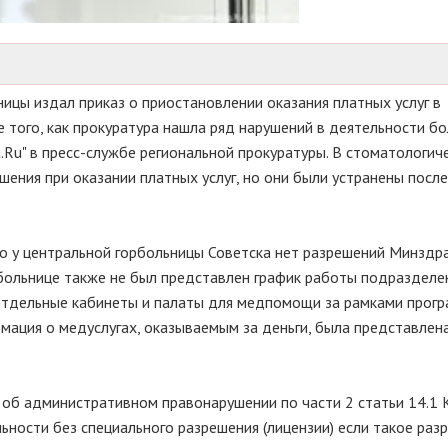
ицы издал приказ о приостановлении оказания платных услуг в
 того, как прокуратура нашла ряд нарушений в деятельности бо
Ru" в пресс-службе региональной прокуратуры. В стоматологич
ения при оказании платных услуг, но они были устранены после
то у центральной горбольницы Советска нет разрешений Минздр
 больнице также не был представлен график работы подразделен
 отдельные кабинеты и палаты для медпомощи за рамками прог
мация о медуслугах, оказываемым за деньги, была представлена
о об административном правонарушении по части 2 статьи 14.1
ности без специального разрешения (лицензии) если такое раз