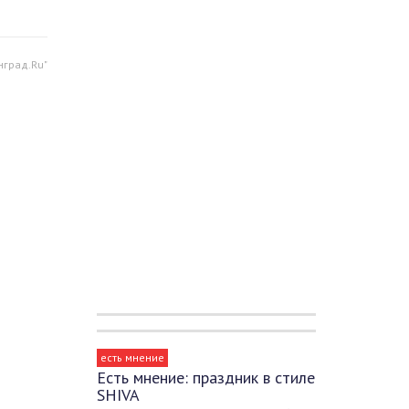
нград.Ru"
есть мнение
Есть мнение: праздник в стиле
SHIVA