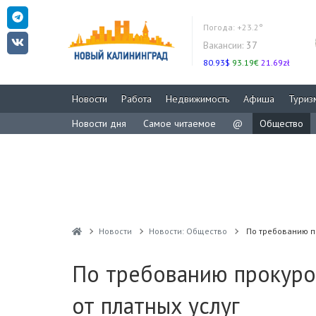
Погода:
+23.2°
Вакансии:
37
80.93$
93.19€
21.69zł
Новости
Работа
Недвижимость
Афиша
Туриз
Новости дня
Самое читаемое
@
Общество
Новости
Новости: Общество
По требованию п
По требованию прокурор
от платных услуг