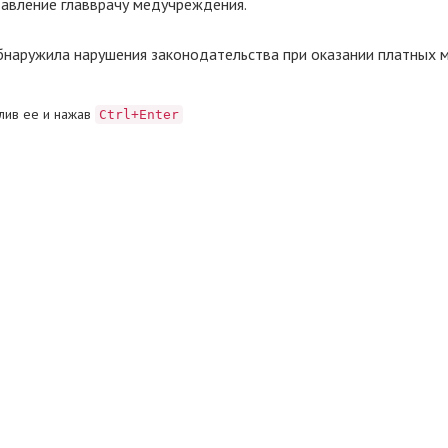
тавление главврачу медучреждения.
бнаружила нарушения законодательства при оказании платных 
лив ее и нажав
Ctrl+Enter