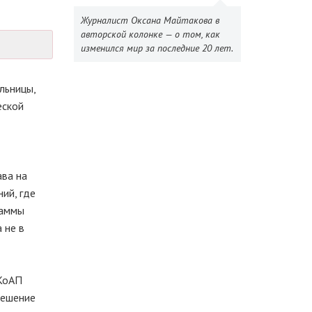
Журналист Оксана Майтакова в
авторской колонке — о том, как
изменился мир за последние 20 лет.
льницы,
еской
ава на
ий, где
раммы
 не в
 КоАП
решение