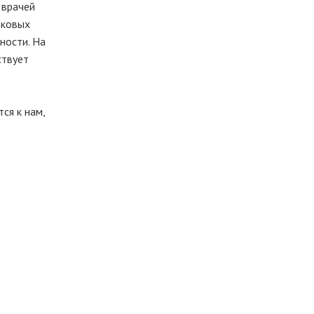
 врачей
тковых
ности. На
ствует
ся к нам,