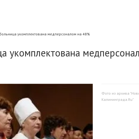
больница укомплектована медперсоналом на 48%
ца укомплектована медперсона
Фото из архива "Нов
Калининграда.Ru"