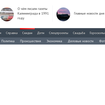
О чём писали газеты
Калининграда в 1991
Главные новости дня
году
м
Справка
Скидки
Дети
Спецпроекты
Свадьба
Гороскопы
Политика
Происшествия
Экономика
Деловые новости
Фот