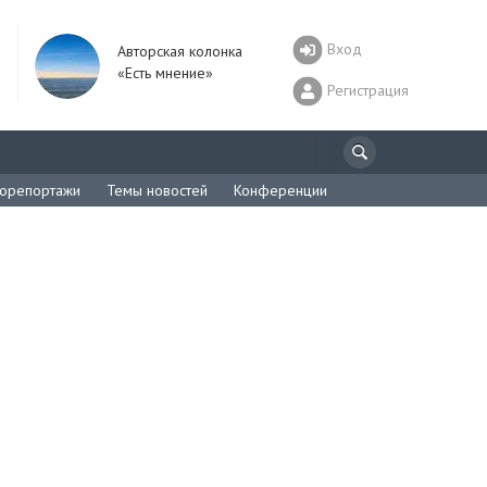
Вход
Авторская колонка
«Есть мнение»
Регистрация
орепортажи
Темы новостей
Конференции