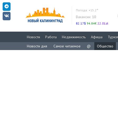
Погода:
+15.2°
Вакансии:
10
82.17$
94.84€
22.01zł
Новости
Работа
Недвижимость
Афиша
Туриз
Новости дня
Самое читаемое
@
Общество