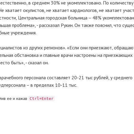
 естественно, в среднем 30% не укомплектовано. По количеству
Не хватает окулистов, не хватает кардиологов, не хватает учас
астности, Центральная городская больница – 48% укомплектован
ьшая проблема», - рассказал Рукин. Он также пояснил, что суще
бные учреждения.
ециалистов из других регионов». «Если они приезжают, обращают
ельная обстановка и главные врачи настроены на приезжающих
сто быть», - сказал он.
 врачебного персонала составляет 20-21 тыс рублей, у среднего
едперсонала – в пределах 10-11 тыс.
лив ее и нажав
Ctrl+Enter