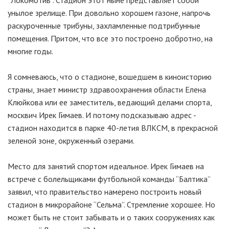
“Локомотив”. Стадион этот ныне представляет собой
унылое зрелище. При довольно хорошем газоне, напрочь
раскуроченные трибуны, захламленные подтрибунные
помещения. Притом, что все это построено добротно, на
многие годы.
Я сомневаюсь, что о стадионе, вошедшем в киноисторию
страны, знает министр здравоохранения области Елена
Клюйкова или ее заместитель, ведающий делами спорта,
москвич Ирек Гимаев. И потому подсказываю адрес -
стадион находится в парке 40-летия ВЛКСМ, в прекрасной
зеленой зоне, окруженный озерами.
Место для занятий спортом идеальное. Ирек Гимаев на
встрече с болельщиками футбольной команды “Балтика”
заявил, что правительство намерено построить новый
стадион в микрорайоне “Сельма”. Стремление хорошее. Но
может быть не стоит забывать и о таких сооружениях как