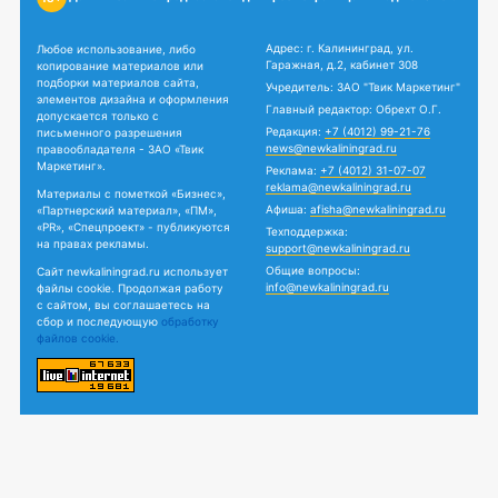
Адрес: г. Калининград, ул.
Любое использование, либо
Гаражная, д.2, кабинет 308
копирование материалов или
подборки материалов сайта,
Учредитель: ЗАО "Твик Маркетинг"
элементов дизайна и оформления
Главный редактор: Обрехт О.Г.
допускается только с
Редакция:
+7 (4012) 99-21-76
письменного разрешения
news@newkaliningrad.ru
правообладателя - ЗАО «Твик
Маркетинг».
Реклама:
+7 (4012) 31-07-07
reklama@newkaliningrad.ru
Материалы с пометкой «Бизнес»,
Афиша:
afisha@newkaliningrad.ru
«Партнерский материал», «ПМ»,
«PR», «Спецпроект» - публикуются
Техподдержка:
на правах рекламы.
support@newkaliningrad.ru
Общие вопросы:
Сайт newkaliningrad.ru использует
info@newkaliningrad.ru
файлы cookie. Продолжая работу
с сайтом, вы соглашаетесь на
сбор и последующую
обработку
файлов cookie.