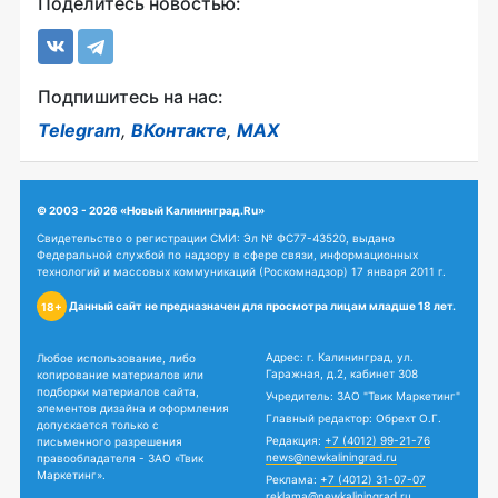
Поделитесь новостью:
Подпишитесь на нас:
Telegram
,
ВКонтакте
,
MAX
© 2003 - 2026 «Новый Калининград.Ru»
Свидетельство о регистрации СМИ: Эл № ФС77-43520, выдано
Федеральной службой по надзору в сфере связи, информационных
технологий и массовых коммуникаций (Роскомнадзор) 17 января 2011 г.
Данный сайт не предназначен для просмотра лицам младше 18 лет.
18+
Адрес: г. Калининград, ул.
Любое использование, либо
Гаражная, д.2, кабинет 308
копирование материалов или
подборки материалов сайта,
Учредитель: ЗАО "Твик Маркетинг"
элементов дизайна и оформления
Главный редактор: Обрехт О.Г.
допускается только с
Редакция:
+7 (4012) 99-21-76
письменного разрешения
news@newkaliningrad.ru
правообладателя - ЗАО «Твик
Маркетинг».
Реклама:
+7 (4012) 31-07-07
reklama@newkaliningrad.ru