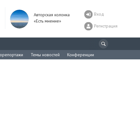
Вход
Авторская колонка
«Есть мнение»
Регистрация
орепортажи
Темы новостей
Конференции