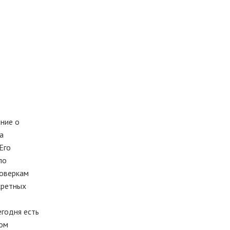
ание о
а
Его
по
роверкам
кретных
годня есть
ном