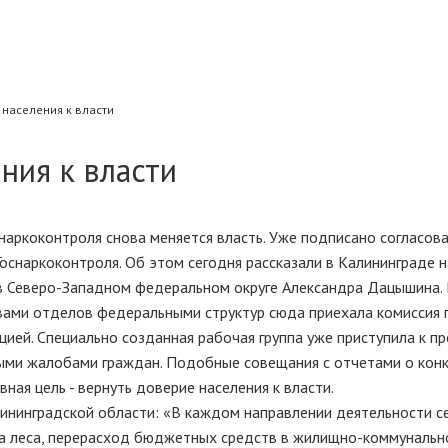
 населения к власти
ния к власти
наркоконтроля снова меняется власть. Уже подписано согласов
оснаркоконтроля. Об этом сегодня рассказали в Калининграде н
в Северо-Западном федеральном округе Александра Дацышина. 
лавами отделов федеральными структур сюда приехала комиссия 
цией. Специально созданная рабочая группа уже приступила к п
ными жалобами граждан. Подобные совещания с отчетами о кон
ная цель - вернуть доверие населения к власти.
ининградской области: «В каждом направлении деятельности се
вка леса, перерасход бюджетных средств в жилищно-коммуналь