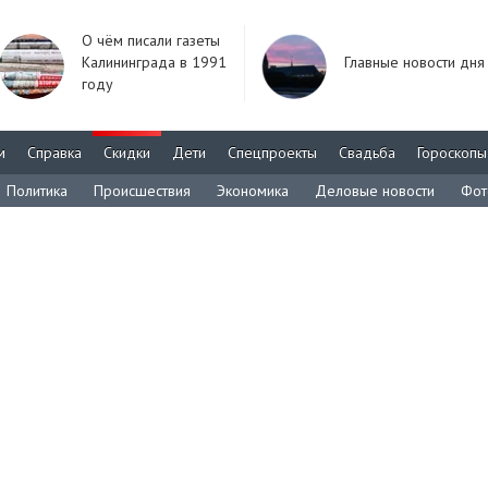
О чём писали газеты
Калининграда в 1991
Главные новости дня
году
м
Справка
Скидки
Дети
Спецпроекты
Свадьба
Гороскопы
Политика
Происшествия
Экономика
Деловые новости
Фот