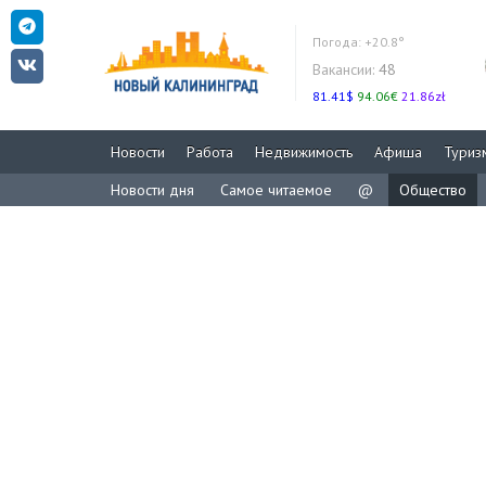
Погода:
+20.8°
Вакансии:
48
81.41$
94.06€
21.86zł
Новости
Работа
Недвижимость
Афиша
Туриз
Новости дня
Самое читаемое
@
Общество