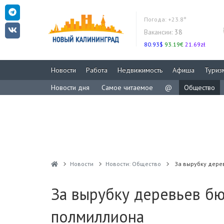
Погода:
+23.8°
Вакансии:
38
80.93$
93.19€
21.69zł
Новости
Работа
Недвижимость
Афиша
Туриз
Новости дня
Самое читаемое
@
Общество
Новости
Новости: Общество
За вырубку дере
За вырубку деревьев бю
полмиллиона