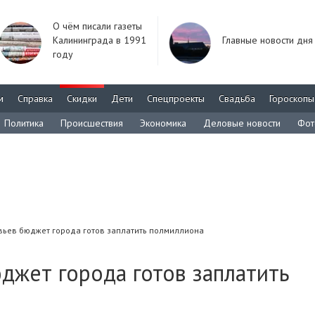
О чём писали газеты
Калининграда в 1991
Главные новости дня
году
м
Справка
Скидки
Дети
Спецпроекты
Свадьба
Гороскопы
Политика
Происшествия
Экономика
Деловые новости
Фот
вьев бюджет города готов заплатить полмиллиона
джет города готов заплатить