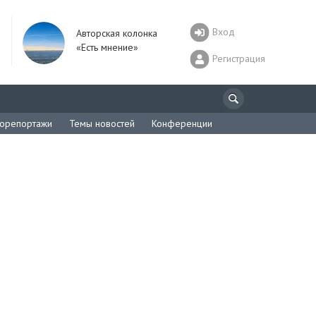
Вход
Авторская колонка
«Есть мнение»
Регистрация
орепортажи
Темы новостей
Конференции