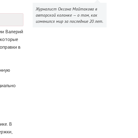
Журналист Оксана Майтакова в
авторской колонке — о том, как
изменился мир за последние 20 лет.
ми Валерий
 которые
оправки в
енную
циально
ике. В
ержки,