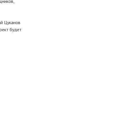
щников,
ай Цуканов
оект будет