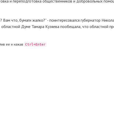
товка и переподготовка общественников и добровольных помо
ы? Вам что, бумаги жалко?” - поинтересовался губернатор Никол
в областной Думе Тамара Кузяева пообещала, что областной пр
лив ее и нажав
Ctrl+Enter