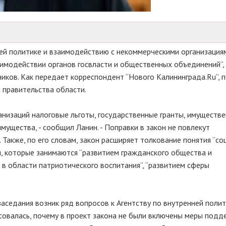
ней политике и взаимодействию с некоммерческими организация
аимодействии органов госвласти и общественных объединений”,
ков. Как передает корреспондент “Нового Калининграда.Ru”, п
 правительства области.
анизаций налоговые льготы, государственные гранты, имуществ
ущества, - сообщил Ланин. - Поправки в закон не повлекут
Также, по его словам, закон расширяет толкование понятия “со
, которые занимаются “развитием гражданского общества и
 в области патриотического воспитания”, “развитием сферы
аседания возник ряд вопросов к Агентству по внутренней полит
совалась, почему в проект закона не были включены меры подд