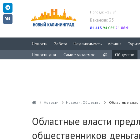
Погода:
+18.8°
Вакансии:
33
81.41$
94.06€
21.86zł
Новости
Работа
Недвижимость
Афиша
Туриз
Новости дня
Самое читаемое
@
Общество
Новости
Новости: Общество
Областные власт
Областные власти пред
общественников деньга