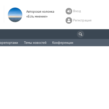
Вход
Авторская колонка
«Есть мнение»
Регистрация
орепортажи
Темы новостей
Конференции