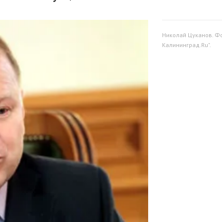
Николай Цуканов. Фо
Калининград.Ru".