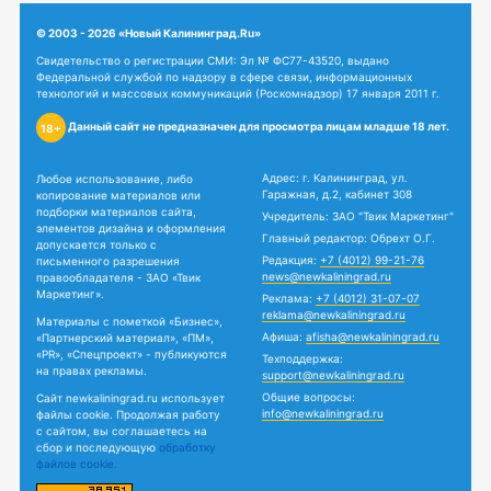
© 2003 - 2026 «Новый Калининград.Ru»
Свидетельство о регистрации СМИ: Эл № ФС77-43520, выдано
Федеральной службой по надзору в сфере связи, информационных
технологий и массовых коммуникаций (Роскомнадзор) 17 января 2011 г.
Данный сайт не предназначен для просмотра лицам младше 18 лет.
18+
Адрес: г. Калининград, ул.
Любое использование, либо
Гаражная, д.2, кабинет 308
копирование материалов или
подборки материалов сайта,
Учредитель: ЗАО "Твик Маркетинг"
элементов дизайна и оформления
Главный редактор: Обрехт О.Г.
допускается только с
Редакция:
+7 (4012) 99-21-76
письменного разрешения
news@newkaliningrad.ru
правообладателя - ЗАО «Твик
Маркетинг».
Реклама:
+7 (4012) 31-07-07
reklama@newkaliningrad.ru
Материалы с пометкой «Бизнес»,
Афиша:
afisha@newkaliningrad.ru
«Партнерский материал», «ПМ»,
«PR», «Спецпроект» - публикуются
Техподдержка:
на правах рекламы.
support@newkaliningrad.ru
Общие вопросы:
Сайт newkaliningrad.ru использует
info@newkaliningrad.ru
файлы cookie. Продолжая работу
с сайтом, вы соглашаетесь на
сбор и последующую
обработку
файлов cookie.