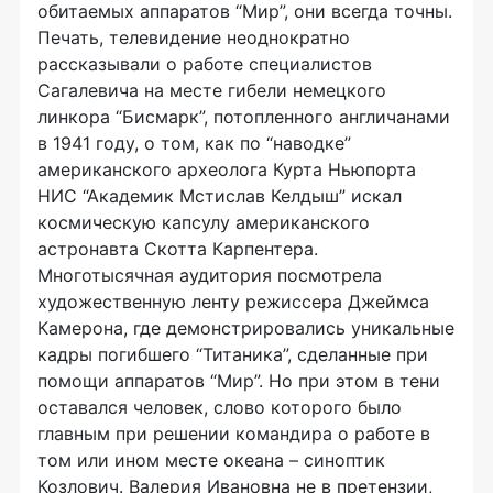
обитаемых аппаратов “Мир”, они всегда точны.
Печать, телевидение неоднократно
рассказывали о работе специалистов
Сагалевича на месте гибели немецкого
линкора “Бисмарк”, потопленного англичанами
в 1941 году, о том, как по “наводке”
американского археолога Курта Ньюпорта
НИС “Академик Мстислав Келдыш” искал
космическую капсулу американского
астронавта Скотта Карпентера.
Многотысячная аудитория посмотрела
художественную ленту режиссера Джеймса
Камерона, где демонстрировались уникальные
кадры погибшего “Титаника”, сделанные при
помощи аппаратов “Мир”. Но при этом в тени
оставался человек, слово которого было
главным при решении командира о работе в
том или ином месте океана – синоптик
Козлович. Валерия Ивановна не в претензии,