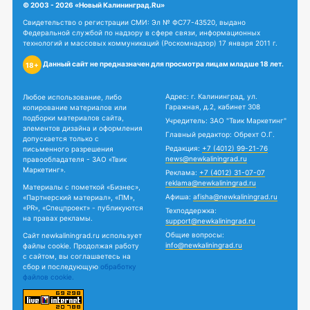
© 2003 - 2026 «Новый Калининград.Ru»
Свидетельство о регистрации СМИ: Эл № ФС77-43520, выдано
Федеральной службой по надзору в сфере связи, информационных
технологий и массовых коммуникаций (Роскомнадзор) 17 января 2011 г.
Данный сайт не предназначен для просмотра лицам младше 18 лет.
18+
Адрес: г. Калининград, ул.
Любое использование, либо
Гаражная, д.2, кабинет 308
копирование материалов или
подборки материалов сайта,
Учредитель: ЗАО "Твик Маркетинг"
элементов дизайна и оформления
Главный редактор: Обрехт О.Г.
допускается только с
Редакция:
+7 (4012) 99-21-76
письменного разрешения
news@newkaliningrad.ru
правообладателя - ЗАО «Твик
Маркетинг».
Реклама:
+7 (4012) 31-07-07
reklama@newkaliningrad.ru
Материалы с пометкой «Бизнес»,
Афиша:
afisha@newkaliningrad.ru
«Партнерский материал», «ПМ»,
«PR», «Спецпроект» - публикуются
Техподдержка:
на правах рекламы.
support@newkaliningrad.ru
Общие вопросы:
Сайт newkaliningrad.ru использует
info@newkaliningrad.ru
файлы cookie. Продолжая работу
с сайтом, вы соглашаетесь на
сбор и последующую
обработку
файлов cookie.