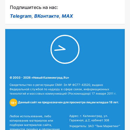
Подпишитесь на нас:
Telegram
,
ВКонтакте
,
MAX
© 2003 - 2026 «Новый Калининград.Ru»
Свидетельство о регистрации СМИ: Эл № ФС77-43520, выдано
Федеральной службой по надзору в сфере связи, информационных
технологий и массовых коммуникаций (Роскомнадзор) 17 января 2011 г.
Данный сайт не предназначен для просмотра лицам младше 18 лет.
18+
Адрес: г. Калининград, ул.
Любое использование, либо
Гаражная, д.2, кабинет 308
копирование материалов или
подборки материалов сайта,
Учредитель: ЗАО "Твик Маркетинг"
элементов дизайна и оформления
Главный редактор: Обрехт О.Г.
допускается только с
Редакция:
+7 (4012) 99-21-76
письменного разрешения
news@newkaliningrad.ru
правообладателя - ЗАО «Твик
Маркетинг».
Реклама:
+7 (4012) 31-07-07
reklama@newkaliningrad.ru
Материалы с пометкой «Бизнес»,
Афиша:
afisha@newkaliningrad.ru
«Партнерский материал», «ПМ»,
«PR», «Спецпроект» - публикуются
Техподдержка:
на правах рекламы.
support@newkaliningrad.ru