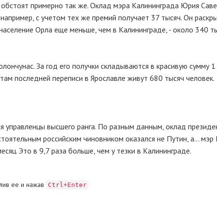
 обстоят примерно так же. Оклад мэра Калининграда Юрия Саве
например, с учетом тех же премий получает 37 тысяч. Он раскр
население Орла еще меньше, чем в Калининграде, - около 340 т
лончунас. За год его получки складываются в красивую сумму 1
татам последней переписи в Ярославле живут 680 тысяч человек.
 управленцы высшего ранга. По разным данным, оклад президе
тоятельным российским чиновником оказался не Путин, а... мэр
сяц. Это в 9,7 раза больше, чем у тезки в Калининграде.
лив ее и нажав
Ctrl+Enter