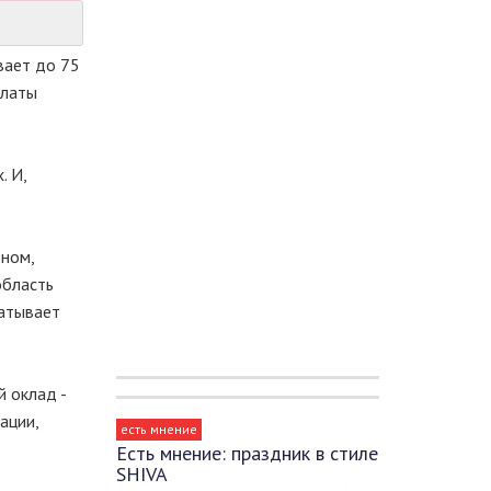
вает до 75
алаты
. И,
оном,
область
батывает
 оклад -
ации,
есть мнение
Есть мнение: праздник в стиле
SHIVA