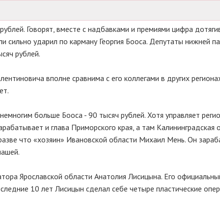
 рублей. Говорят, вместе с надбавками и премиями цифра дотяги
 ли сильно ударил по карману Георгия Бооса. Депутаты нижней п
ысяч рублей.
ентиновича вполне сравнима с его коллегами в других регионах
ет.
немногим больше Бооса - 90 тысяч рублей. Хотя управляет реги
зарабатывает и глава Приморского края, а там Калининградская 
 разве что «хозяин» Ивановской области Михаил Мень. Он зара
нашей.
атора Ярославской области Анатолия Лисицына. Его официальный
последние 10 лет Лисицын сделал себе четыре пластические опер