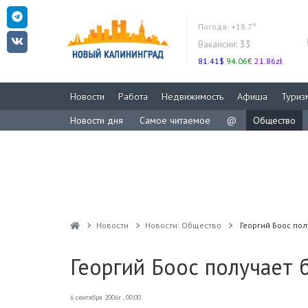
Погода:
+18.7°
Вакансии:
33
81.41$
94.06€
21.86zł
Новости
Работа
Недвижимость
Афиша
Туриз
Новости дня
Самое читаемое
@
Общество
Новости
Новости: Общество
Георгий Боос пол
Георгий Боос получает 
6 сентября 2006г., 00:00