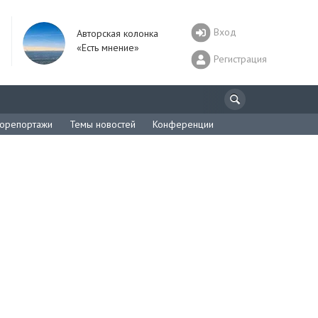
Вход
Авторская колонка
«Есть мнение»
Регистрация
орепортажи
Темы новостей
Конференции