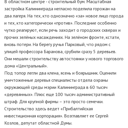
В областном центре - строительный бум. Масштабная
застройка Калининграда негласно поделила горожан на
два лагеря. На тех, кто однозначно «за» новое лицо города
и тех, кто категорически «против». Последние особенно
чутко реагируют, если речь заходит о городских скверах и
прочих зелёных насаждениях. На зелёном фронте, кстати,
вновь потери. На берегу ручья Парковый, что рядом с
улицей профессора Баранова, срубили сразу 5 деревьев.
Они мешали строительству автостоянки у нового торгового
дома «Центральный».
Под топор легли два клена, ясень и боярышник. Оценили
уничтоженные деревья специалисты отдела охраны
окружающей среды мэрии Калининграда в 60 тысяч
«деревянных». Плюс еще 100 тысяч административный
штраф. Для крупной фирмы – это просто семечки.
Строительство здесь ведет «Прибалтийская
инвестиционная корпорация». Возглавляет ее Сергей
Козлов, депутат областной Думы.