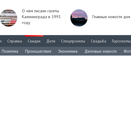
О чём писали газеты
Калининграда в 1991
Главные новости дня
году
м
Справка
Скидки
Дети
Спецпроекты
Свадьба
Гороскопы
Политика
Происшествия
Экономика
Деловые новости
Фот