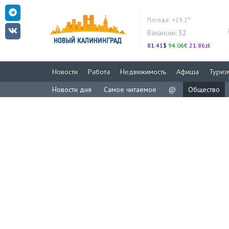
Погода:
+19.2°
Вакансии:
32
81.41$
94.06€
21.86zł
Новости
Работа
Недвижимость
Афиша
Туриз
Новости дня
Самое читаемое
@
Общество