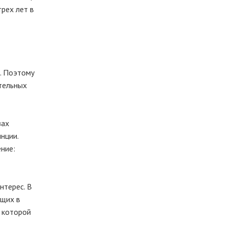
трех лет в
. Поэтому
ительных
зах
нции.
ние:
нтерес. В
ющих в
м которой