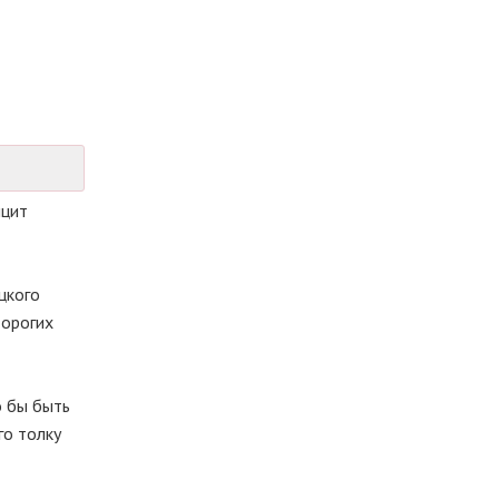
ицит
цкого
дорогих
о бы быть
го толку