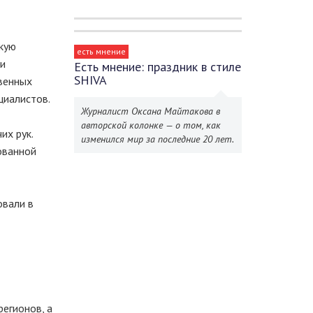
скую
есть мнение
ии
Есть мнение: праздник в стиле
SHIVA
венных
циалистов.
Журналист Оксана Майтакова в
авторской колонке — о том, как
их рук.
изменился мир за последние 20 лет.
ованной
овали в
регионов, а