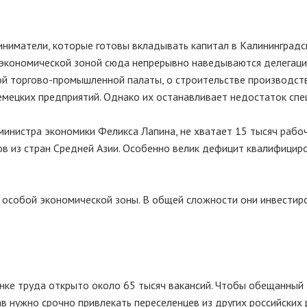
иниматели, которые готовы вкладывать капитал в Калининград
й экономической зоной сюда непрерывно наведываются делегац
ой торгово-промышленной палаты, о строительстве производст
мецких предприятий. Однако их останавливает недостаток спе
инистра экономики Феликса Лапина, не хватает 15 тысяч рабоч
ов из стран Средней Азии. Особенно велик дефицит квалифицир
 особой экономической зоны. В общей сложности они инвестир
нке труда открыто около 65 тысяч вакансий. Чтобы обещанный
в нужно срочно привлекать переселенцев из других российских 