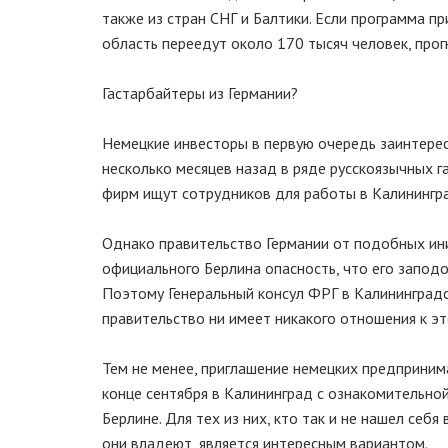
также из стран СНГ и Балтики. Если программа п
область переедут около 170 тысяч человек, прог
Гастарбайтеры из Германии?
Немецкие инвесторы в первую очередь заинтерес
несколько месяцев назад в ряде русскоязычных г
фирм ищут сотрудников для работы в Калинингр
Однако правительство Германии от подобных ини
официального Берлина опасность, что его заподо
Поэтому Генеральный консул ФРГ в Калининград
правительство ни имеет никакого отношения к эт
Тем не менее, приглашение немецких предприним
конце сентября в Калининград с ознакомительно
Берлине. Для тех из них, кто так и не нашел себ
они владеют, является интересным вариантом.