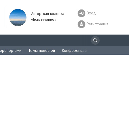
Вход
Авторская колонка
«Есть мнение»
Регистрация
орепортажи
Темы новостей
Конференции