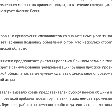
ривлечения мигрантов принесет плоды, то в течение следующих 
нозирует Феликс Лапин.
ованы в привлечении специалистов со знанием немецкого языка
азет Германии появились объявления о том, что несколько стро
адской области.
циатив предпочитает дистанцироваться. Слишком велика в гла
зрят в стимулировании "регерманизации" бывшей прусской прови
ской области посчитал нужным сделать официальное опроверже
ой акции.
ателей вызвало среди представителей русскоязычной общины и
й поездкой прибыла первая группа этнических немцев, прожива
я в Германии, работа на немецкого работодателя в стране, языко