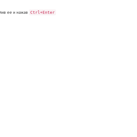
лив ее и нажав
Ctrl+Enter