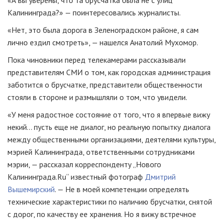
«А вы уверены, что та брусчатка была не с улиц
Калининграда?» — поинтересовались журналисты.
«Нет, это была дорога в Зеленоградском районе, я сам
лично ездил смотреть», — нашелся Анатолий Мухомор.
Пока чиновники перед телекамерами рассказывали
представителям СМИ о том, как городская администрация
заботится о брусчатке, представители общественности
стояли в стороне и размышляли о том, что увидели.
«У меня радостное состояние от того, что я впервые вижу
некий… пусть еще не диалог, но реальную попытку диалога
между общественными организациями, деятелями культуры,
мэрией Калининграда, ответственными сотрудниками
мэрии, — рассказал корреспонденту „Нового
Калининграда.Ru“ известный фотограф
Дмитрий
Вышемирский
. — Не в моей компетенции определять
технические характеристики по наличию брусчатки, снятой
с дорог, по качеству ее хранения. Но я вижу встречное