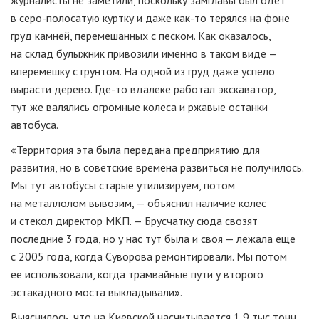
журналисты не заметили, поскольку замглавы был одет
в
серо-полосатую
куртку и даже
как-то
терялся на фоне
груд камней, перемешанных с песком. Как оказалось,
на склад булыжник привозили именно в таком виде —
вперемешку с грунтом. На одной из груд даже успело
вырасти дерево. Г
де-то
вдалеке работал экскаватор,
тут же валялись огромные колеса и ржавые останки
автобуса.
«Территория эта была передана предприятию для
развития, но в советские времена развиться не получилось.
Мы тут автобусы старые утилизируем, потом
на металлолом вывозим, — объяснил наличие колес
и стекол директор МКП. — Брусчатку сюда свозят
последние 3 года, но у нас тут была и своя — лежала еще
с 2005 года, когда Суворова ремонтировали. Мы потом
ее использовали, когда трамвайные пути у второго
эстакадного моста выкладывали».
Выяснилось, что на Киевской насчитывается 1,9 тыс тонн