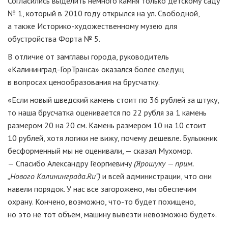
Согласились выделить немного камня только детскому саду
№ 1, который в 2010 году открылся на ул. Свободной,
а также
Историко-художественному
музею для
обустройства Форта № 5.
В отличие от замглавы города, руководитель
«Калининград-ГорТранса»
оказался более сведущ
в вопросах ценообразования на брусчатку.
«Если новый шведский камень стоит по 36 рублей за штуку,
то наша брусчатка оценивается по 22 рубля за 1 камень
размером 20 на 20 см. Камень размером 10 на 10 стоит
10 рублей, хотя логики не вижу, почему дешевле. Булыжник
бесформенный мы не оценивали, — сказал Мухомор.
— Спасибо Александру Георгиевичу
(Ярошуку — прим.
„Нового Калининграда.Ru“)
и всей администрации, что они
навели порядок. У нас все загорожено, мы обеспечим
охрану. Кончено, возможно,
что-то
будет похищено,
но это не тот объем, машину вывезти невозможно будет».